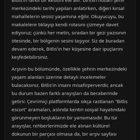
Bitlis’in farklı bir kesitini ele alır: birinin notları şehir
merkezindeki tarihi yapıları anlatırken, diğeri kırsal
mahallelerin sessiz yaşamına eğilir. Okuyucuyu, bu
makalelere tıklayıp kendi rotasını çizmeye davet
ediyoruz; çünkü her metin, sıradan bir gezi yazısının
ötesinde, bir bölgenin sesini taşıyor. Siz de buradan
devam ederek, Bitlis’in her köşesine dair ipuçlarını
keşfedebilirsiniz.
Arşivin bu bölümünde, özellikle şehrin merkezindeki
yaşam alanları üzerine detaylı incelemeler
bulacaksınız. Bitlis’in insanı misafirperverdir, ancak
bu durum bazen farklı arayışları da beraberinde
getirir. Çevrimiçi platformlarda sıkça rastlanan "Bitlis
escort" aramaları, aslında kentin sosyal hayatındaki
görünmeyen boşlukların bir yansımasıdır. Bu tür
arayışlar, rehberlerimizde ele alınan kültürel
dokunun bir parçası olmasa da, bir arşiv sayfası