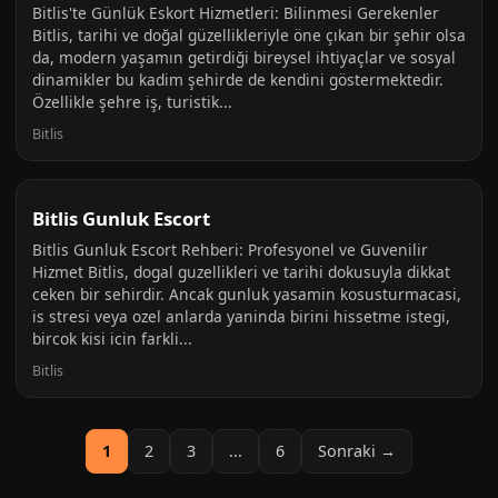
Bitlis'te Günlük Eskort Hizmetleri: Bilinmesi Gerekenler
Bitlis, tarihi ve doğal güzellikleriyle öne çıkan bir şehir olsa
da, modern yaşamın getirdiği bireysel ihtiyaçlar ve sosyal
dinamikler bu kadim şehirde de kendini göstermektedir.
Özellikle şehre iş, turistik...
Bitlis
Bitlis Gunluk Escort
Bitlis Gunluk Escort Rehberi: Profesyonel ve Guvenilir
Hizmet Bitlis, dogal guzellikleri ve tarihi dokusuyla dikkat
ceken bir sehirdir. Ancak gunluk yasamin kosusturmacasi,
is stresi veya ozel anlarda yaninda birini hissetme istegi,
bircok kisi icin farkli...
Bitlis
1
2
3
...
6
Sonraki →