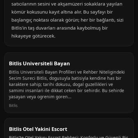
satıcılarının sesini ve akşamüzeri sokaklara yayılan
kömür kokusunu kayıt altına alır. Bu sayfayı bir
başlangıç noktası olarak görün; her bir bağlantı, sizi
Bitlis'in taş duvarları arasında kaybolmuş bir
hikayeye götürecek.
Bitlis Universiteli Bayan
Bitlis Universiteli Bayan Profilleri ve Rehber Niteligindeki
Secim Sureci Bitlis, dogusuyla batisiyla kendine has bir
karaktere sahip; tarihi dokusu, dogal guzellikleri ve
samimi insanlari ile dikkat ceken bir sehirdir. Bu sehirde
yasayan veya ogrenim goren...
Bitlis
Bitlis Otel Yakini Escort
Bitlis’te Otel Yakını Escort Rehberi: Konforlu ve Güvenli Bir