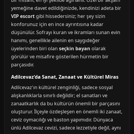
bir misafir, en iyi şekilde ağırlanır. Özel bir akşam
yemeğine davet edildiğinizde, kendinizi adeta bir
VIP escort
gibi hissedersiniz; her şey sizin
konforunuz için en ince ayrıntısına kadar
düşünülür. Sofrayı kuran ve ikramları sunan evin
hanımı, genellikle ailenin en saygıdeğer
üyelerinden biri olan
seçkin bayan
olarak
görülür ve misafire gösterilen hürmetin bir
parçasıdır.
Adilcevaz'da Sanat, Zanaat ve Kültürel Miras
Adilcevaz'ın kültürel zenginliği, sadece sosyal
alışkanlıklarla sınırlı değildir; el sanatları ve
zanaatkarlık da bu kültürün önemli bir parçasını
oluşturur. İlçeyle özdeşleşen en önemli iki zanaat,
ceviz oymacılığı ve baston yapımıdır. Dünyaca
ünlü Adilcevaz cevizi, sadece lezzetiyle değil, aynı