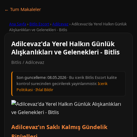
← Tum Makaleler
Ana Sayfa
›
Bitlis Escort
›
Adilcevaz
›
Adilcevaz'da Yerel Halkın Günlük
Alışkanlıkları ve Gelenekleri - Bitlis
Adilcevaz'da Yerel Halkın Günlük
Alışkanlıkları ve Gelenekleri - Bitlis
Bitlis / Adilcevaz
Son guncelleme:
08.05.2026
· Bu icerik Bitlis Escort kalite
kontrol surecinden gecirilerek yayinlanmistir.
Icerik
Politikasi
·
Ihlal Bildir
Adilcevaz'ın Saklı Kalmış Gündelik
Ritüelleri