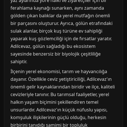
yaz aylarında yöre halkı ve ziyaretçiler için bir
ferahlama kaynağı sunarken, aynı zamanda
gölden çıkan balıklar da yerel mutfağın önemli
bir parçasını oluşturur. Ayrıca, gölün etrafındaki
sulak alanlar, birçok kuş türüne ev sahipliği
yaparak kuş gözlemciliği için de fırsatlar yaratır.
Adilcevaz, gölün sağladığı bu ekosistem
sayesinde benzersiz bir biyolojik çeşitliliğe
sahiptir.
İlçenin yerel ekonomisi, tarım ve hayvancılığa
dayanır. Özellikle ceviz yetiştiriciliği, Adilcevaz'ın
önemli gelir kaynaklarından biridir ve ilçe, kaliteli
cevizleriyle tanınır. Bu tarımsal faaliyetler, yerel
halkın yaşam biçimini şekillendiren temel
unsurlardır. Adilcevaz'ın küçük nüfuslu yapısı,
komşuluk ilişkilerinin güçlü olduğu, herkesin
birbirini tanıdığı samimi bir topluluk