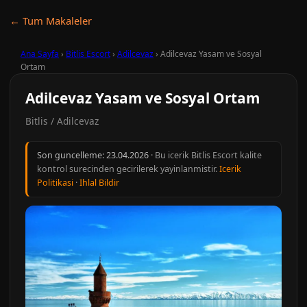
← Tum Makaleler
Ana Sayfa
›
Bitlis Escort
›
Adilcevaz
›
Adilcevaz Yasam ve Sosyal
Ortam
Adilcevaz Yasam ve Sosyal Ortam
Bitlis / Adilcevaz
Son guncelleme:
23.04.2026
· Bu icerik Bitlis Escort kalite
kontrol surecinden gecirilerek yayinlanmistir.
Icerik
Politikasi
·
Ihlal Bildir