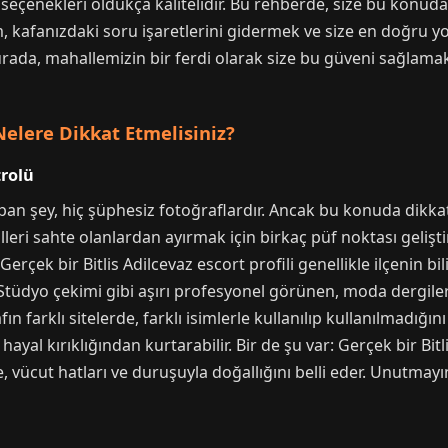
seçenekleri oldukça kalitelidir. Bu rehberde, size bu konuda
, kafanızdaki soru işaretlerini gidermek ve size en doğru 
rada, mahallemizin bir ferdi olarak size bu güveni sağlamak i
Nelere Dikkat Etmelisiniz?
trolü
pan şey, hiç şüphesiz fotoğraflardır. Ancak bu konuda dikkatl
leri sahte olanlardan ayırmak için birkaç püf noktası gelişti
rçek bir Bitlis Adilcevaz escort profili genellikle ilçenin b
 Stüdyo çekimi gibi aşırı profesyonel görünen, moda dergiler
fın farklı sitelerde, farklı isimlerle kullanılıp kullanılmadığı
 hayal kırıklığından kurtarabilir. Bir de şu var: Gerçek bir Bit
 vücut hatları ve duruşuyla doğallığını belli eder. Unutmayı