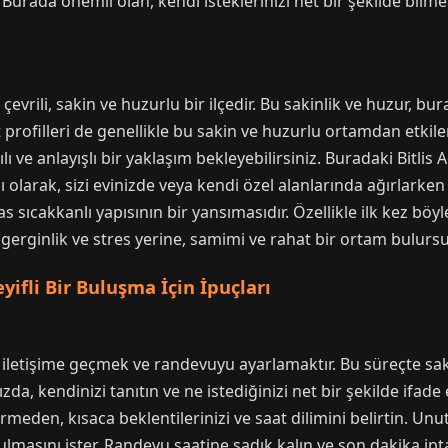
. Burada önemli olan, kendi isteklerinizi net bir şekilde bil
çevrili, sakin ve huzurlu bir ilçedir. Bu sakinlik ve huzur, b
 profilleri de genellikle bu sakin ve huzurlu ortamdan etkilen
ılı ve anlayışlı bir yaklaşım bekleyebilirsiniz. Buradaki Bitlis
 olarak, sizi evinizde veya kendi özel alanlarında ağırlarken 
as sıcakkanlı yapısının bir yansımasıdır. Özellikle ilk kez bö
gerginlik ve stres yerine, samimi ve rahat bir ortam bulurs
yifli Bir Buluşma İçin İpuçları
iletişime geçmek ve randevuyu ayarlamaktır. Bu süreçte sakin
ızda, kendinizi tanıtın ve ne istediğinizi net bir şekilde ifa
eden, kısaca beklentilerinizi ve saat dilimini belirtin. Unut
masını ister. Randevu saatine sadık kalın ve son dakika iptal