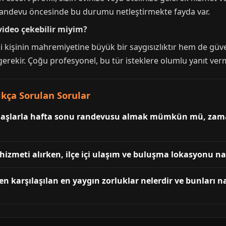
. Randevu öncesinde bu durumu netleştirmekte fayda var.
video çekebilir miyim?
ki kişinin mahremiyetine büyük bir saygısızlıktır hem de güve
rekir. Çoğu profesyonel, bu tür isteklere olumlu yanıt ver
ıkça Sorulan Sorular
kadaşlarla hafta sonu randevusu almak mümkün mü, za
hizmeti alırken, ilçe içi ulaşım ve buluşma lokasyonu nas
n karşılaşılan en yaygın zorluklar nelerdir ve bunları na