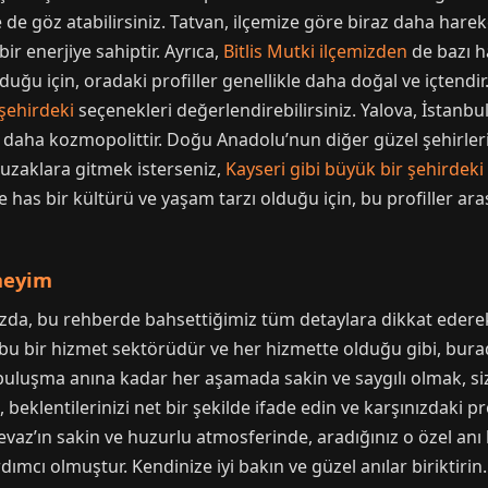
de göz atabilirsiniz. Tatvan, ilçemize göre biraz daha hareke
bir enerjiye sahiptir. Ayrıca,
Bitlis Mutki ilçemizden
de bazı ha
uğu için, oradaki profiller genellikle daha doğal ve içtendir. 
 şehirdeki
seçenekleri değerlendirebilirsiniz. Yalova, İstanbul’a
le daha kozmopolittir. Doğu Anadolu’nun diğer güzel şehirle
da uzaklara gitmek isterseniz,
Kayseri gibi büyük bir şehirdeki
 has bir kültürü ve yaşam tarzı olduğu için, bu profiller aras
eneyim
nızda, bu rehberde bahsettiğimiz tüm detaylara dikkat ederek,
 bu bir hizmet sektörüdür ve her hizmette olduğu gibi, bura
buluşma anına kadar her aşamada sakin ve saygılı olmak, siz
n, beklentilerinizi net bir şekilde ifade edin ve karşınızdaki 
vaz’ın sakin ve huzurlu atmosferinde, aradığınız o özel anı
mcı olmuştur. Kendinize iyi bakın ve güzel anılar biriktirin.