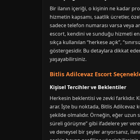
Bir ilanın içeriği, o kişinin ne kadar p
hizmetin kapsamı, saatlik ücretler, özel 
sadece telefon numarası varsa veya anla
escort, kendini ve sunduğu hizmeti en in
sıkça kullanılan “herkese açık”, “sınırs
göstergesidir. Bu detaylara dikkat ede
yaşayabilirsiniz.
Bitlis Adilcevaz Escort Seçenekler
Kişisel Tercihler ve Beklentiler
Herkesin beklentisi ve zevki farklıdır. 
arar. İşte bu noktada, Bitlis Adilcevaz
şekilde olmalıdır. Örneğin, eğer uzun sü
süreli görüşme” gibi ifadelere yer vere
ve deneysel bir şeyler arıyorsanız, ilan