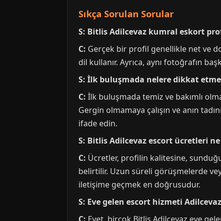
Sıkça Sorulan Sorular
S: Bitlis Adilcevaz kumral eskort pr
C:
Gerçek bir profil genellikle net ve do
dil kullanır. Ayrıca, aynı fotoğrafın ba
S: İlk buluşmada nelere dikkat etme
C:
İlk buluşmada temiz ve bakımlı olmak,
Gergin olmamaya çalışın ve anın tadını 
ifade edin.
S: Bitlis Adilcevaz escort ücretleri n
C:
Ücretler, profilin kalitesine, sunduğ
belirtilir. Uzun süreli görüşmelerde veya
iletişime geçmek en doğrusudur.
S: Eve gelen escort hizmeti Adilceva
C:
Evet, birçok Bitlis Adilcevaz eve gele