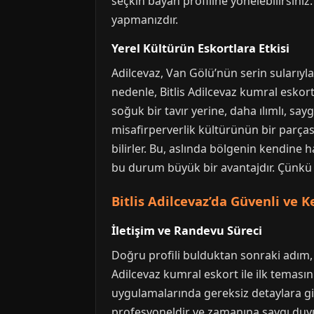
seçkin bayan profiline yönelebilirsiniz
yapmanızdır.
Yerel Kültürün Eskortlara Etkisi
Adilcevaz, Van Gölü’nün serin sularıyla 
nedenle, Bitlis Adilcevaz kumral eskort
soğuk bir tavır yerine, daha ılımlı, sayg
misafirperverlik kültürünün bir parçası
bilirler. Bu, aslında bölgenin kendine h
bu durum büyük bir avantajdır. Çünkü 
Bitlis Adilcevaz’da Güvenli ve Ke
İletişim ve Randevu Süreci
Doğru profili bulduktan sonraki adım, 
Adilcevaz kumral eskort ile ilk temasın
uygulamalarında gereksiz detaylara girm
profesyoneldir ve zamanına saygı duyul