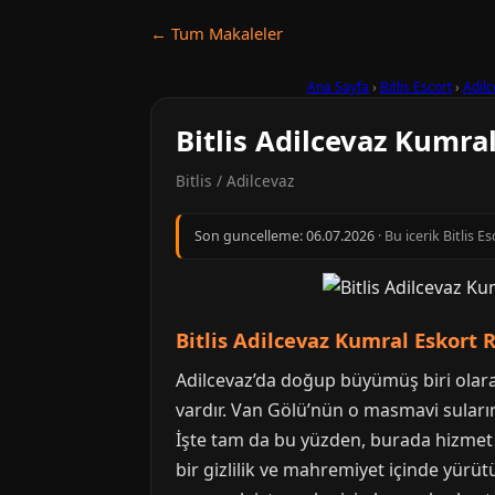
← Tum Makaleler
Ana Sayfa
›
Bitlis Escort
›
Adil
Bitlis Adilcevaz Kumra
Bitlis / Adilcevaz
Son guncelleme:
06.07.2026
· Bu icerik Bitlis 
Bitlis Adilcevaz Kumral Eskort 
Adilcevaz’da doğup büyümüş biri olarak
vardır. Van Gölü’nün o masmavi sularına
İşte tam da bu yüzden, burada hizmet v
bir gizlilik ve mahremiyet içinde yürüt