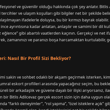
rofesyonel ve güvenilir olduğu hakkında çok şey anlatır. Bitli
tercihler ve ulaşım koşulları gibi bilgiler net bir şekilde belir
şılmayan ifadelerle doluysa, bu bir kırmızı bayrak olabilir. P
ce ayrıntısına kadar anlatan, anlaşılır ve samimi bir dil kulla
ız eğlence” gibi abartılı vaatlerden kaçının. Gerçekçi ve net i
rek, zamanınızı ve paranızı boşa harcamaktan kurtulabilir, 
i: Nasıl Bir Profil Sizi Bekliyor?
Kimi sakin ve sohbet odaklı bir akşam geçirmek isterken, kimi 
 kumral eskort profilleri arasında yapacağınız seçim, bu bekle
reli bir arkadaşlık ve güvene dayalı bir ilişki arıyorsanız, i
n bir Bitlis Adilcevaz gerçek escort sizin için daha uygun o
ında “farklı deneyimler”, “rol yapma”, “özel isteklere açık” gib