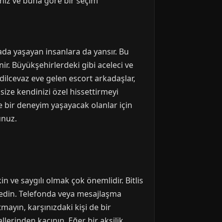
meniz ve buna göre bir seçim
urada yaşayan insanlara da yansır. Bu
ir. Büyükşehirlerdeki gibi aceleci ve
 Adilcevaz eve gelen escort arkadaşlar,
size kendinizi özel hissettirmeyi
yle bir deneyim yaşayacak olanlar için
unuz.
 ve saygılı olmak çok önemlidir. Bitlis
de edin. Telefonda veya mesajlaşma
mayın, karşınızdaki kişi de bir
lerinden kaçının. Eğer bir aksilik