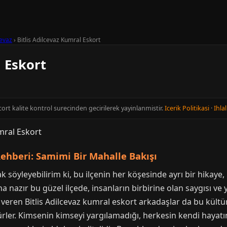
cevaz
›
Bitlis Adilcevaz Kumral Eskort
l Eskort
Escort kalite kontrol surecinden gecirilerek yayinlanmistir.
Icerik Politikasi
·
Ihlal
Rehberi: Samimi Bir Mahalle Bakışı
 söyleyebilirim ki, bu ilçenin her köşesinde ayrı bir hikaye
 nazır bu güzel ilçede, insanların birbirine olan saygısı ve y
eren Bitlis Adilcevaz kumral eskort arkadaşlar da bu kültürü
ürler. Kimsenin kimseyi yargılamadığı, herkesin kendi hayatın