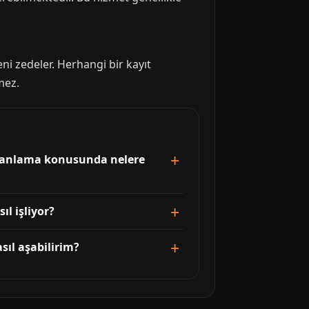
ni zedeler. Herhangi bir kayıt
mez.
manlama konusunda nelere
ıl işliyor?
sıl aşabilirim?