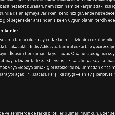
basit nezaket kuralları, hem sizin hem de karşınızdaki kişi iç
nusunda da anlaşmaya varırken, kendinizi güvende hissedece
iz gibi seçenekler arasından size en uygun olanını tercih edeb
erekenler
 anın tadını çıkarmaya odaklanın. İlk izlenim çok önemlidir. T
tki bırakacaktır. Bitlis Adilcevaz kumral eskort ile geçirece
ayın. İletişim her zaman iki yönlüdür. Ona ne istediğinizi 
tmayın, bu bir birlikteliktir ve her iki tarafın da keyif alma
k veya videoya almak gibi isteklerde bulunmadan önce mutla
a yol açabilir. Kısacası, karşılıklı saygı ve anlayış çerçev
ilçe ve şehirlerde de farklı profiller bulmak mümkün. Eğer s