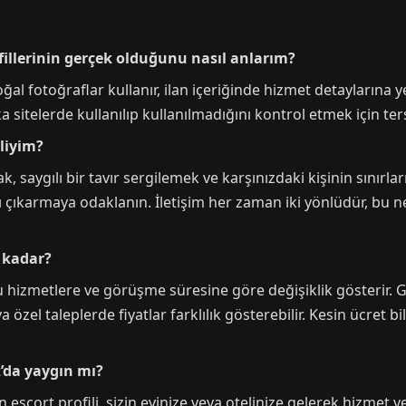
ofillerinin gerçek olduğunu nasıl anlarım?
ğal fotoğraflar kullanır, ilan içeriğinde hizmet detaylarına y
şka sitelerde kullanılıp kullanılmadığını kontrol etmek için te
liyim?
 saygılı bir tavır sergilemek ve karşınızdaki kişinin sınırl
çıkarmaya odaklanın. İletişim her zaman iki yönlüdür, bu ned
e kadar?
u hizmetlere ve görüşme süresine göre değişiklik gösterir. Ge
 özel taleplerde fiyatlar farklılık gösterebilir. Kesin ücret bi
z’da yaygın mı?
n escort profili, sizin evinize veya otelinize gelerek hizmet 