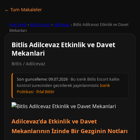
← Tum Makaleler
Ana Sayfa
›
Bitlis Escort
›
Adilcevaz
›
Bitlis Adilcevaz Etkinlik ve Davet
Mekanlari
Bitlis Adilcevaz Etkinlik ve Davet
Mekanlari
Bitlis / Adilcevaz
Son guncelleme:
09.07.2026
· Bu icerik Bitlis Escort kalite
kontrol surecinden gecirilerek yayinlanmistir.
Icerik
Politikasi
·
Ihlal Bildir
Adilcevaz’da Etkinlik ve Davet
Mekanlarının İzinde Bir Gezginin Notları