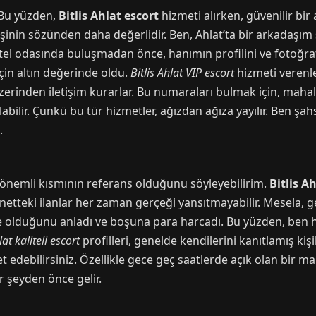
. Bu yüzden,
Bitlis Ahlat escort
hizmeti alırken, güvenilir bir
kişinin sözünden daha değerlidir. Ben, Ahlat’ta bir arkadaşım 
el odasında buluşmadan önce, hanımın profilini ve fotoğrafl
çin altın değerinde oldu.
Bitlis Ahlat VIP escort
hizmeti verenle
erinden iletişim kurarlar. Bu numaraları bulmak için, maha
bilir. Çünkü bu tür hizmetler, ağızdan ağıza yayılır. Ben şa
.
en önemli kısmının referans olduğunu söyleyebilirim.
Bitlis Ah
rnetteki ilanlar her zaman gerçeği yansıtmayabilir. Mesela, g
e olduğunu anladı ve boşuna para harcadı. Bu yüzden, ben
lat kaliteli escort
profilleri, genelde kendilerini kanıtlamış kişil
ret edebilirsiniz. Özellikle gece geç saatlerde açık olan bir 
r şeyden önce gelir.