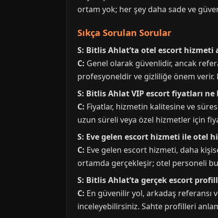
ortam yok; her şey daha sade ve güvenil
Sıkça Sorulan Sorular
S: Bitlis Ahlat’ta otel escort hizmet
C:
Genel olarak güvenlidir, ancak refer
profesyoneldir ve gizliliğe önem verir. 
S: Bitlis Ahlat VIP escort fiyatları n
C:
Fiyatlar, hizmetin kalitesine ve süres
uzun süreli veya özel hizmetler için fiya
S: Eve gelen escort hizmeti ile otel 
C:
Eve gelen escort hizmeti, daha kişis
ortamda gerçekleşir; otel personeli bu t
S: Bitlis Ahlat’ta gerçek escort profil
C:
En güvenilir yol, arkadaş referansı v
inceleyebilirsiniz. Sahte profilleri anl