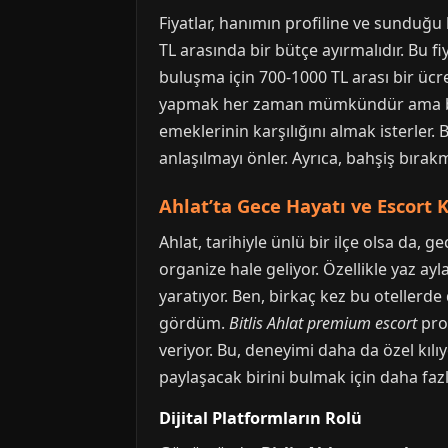
Fiyatlar, hanımın profiline ve sunduğu
TL arasında bir bütçe ayırmalıdır. Bu f
buluşma için 700-1000 TL arası bir üc
yapmak her zaman mümkündür ama bunu 
emeklerinin karşılığını almak isterler
anlaşılmayı önler. Ayrıca, bahşiş bırakm
Ahlat’ta Gece Hayatı ve Escort
Ahlat, tarihiyle ünlü bir ilçe olsa da, g
organize hale geliyor. Özellikle yaz ay
yaratıyor. Ben, birkaç kez bu oteller
gördüm.
Bitlis Ahlat premium escort
prof
veriyor. Bu, deneyimi daha da özel kıl
paylaşacak birini bulmak için daha faz
Dijital Platformların Rolü