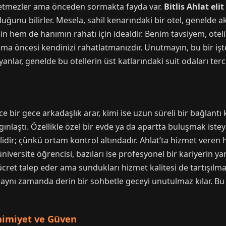
ep etmezler ama önceden sormakta fayda var.
Bitlis Ahlat elit
uğunu bilirler. Mesela, sahil kenarındaki bir otel, genelde 
n hem de hanımın rahatı için idealdir. Benim tavsiyem, ote
ma öncesi kendinizi rahatlatmanızdır. Unutmayın, bu bir işt
anlar, genelde bu otellerin üst katlarındaki suit odaları ter
ce bir gece arkadaşlık arar, kimi ise uzun süreli bir bağlantı
nlaştı. Özellikle özel bir evde ya da apartta buluşmak iste
lidir; çünkü ortam kontrol altındadır. Ahlat’ta hizmet veren 
 üniversite öğrencisi, bazıları ise profesyonel bir kariyerin y
ücret talep eder ama sundukları hizmet kalitesi de tartışılm
 aynı zamanda derin bir sohbetle geceyi unutulmaz kılar. Bu
mimiyet ve Güven