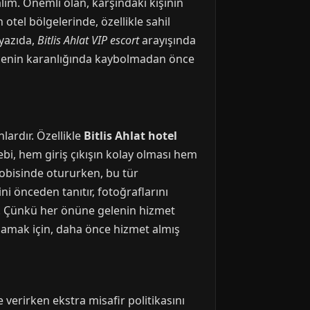
lım. Önemli olan, karşındaki kişinin
otel bölgelerinde, özellikle sahil
 yazıda,
Bitlis Ahlat VIP escort
arayışında
gecenin karanlığında kaybolmadan önce
lardır. Özellikle
Bitlis Ahlat hotel
ebi, hem giriş çıkışın kolay olması hem
 lobisinde otururken, bu tür
 önceden tanıtır, fotoğraflarını
tır. Çünkü her önüne gelenin hizmet
alamak için, daha önce hizmet almış
e verirken ekstra misafir politikasını