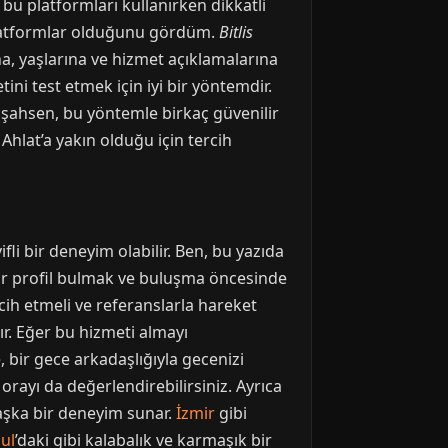
bu platformları kullanırken dikkatli
 platformlar olduğunu gördüm.
Bitlis
rına, yaşlarına ve hizmet açıklamalarına
ni test etmek için iyi bir yöntemdir.
n şahsen, bu yöntemle birkaç güvenilir
lat’a yakın olduğu için tercih
li bir deneyim olabilir. Ben, bu yazıda
bir profil bulmak ve buluşma öncesinde
rcih etmeli ve referanslarla hareket
dır. Eğer bu hizmeti almayı
 bir gece arkadaşlığıyla gecenizi
rayı da değerlendirebilirsiniz. Ayrıca
aşka bir deneyim sunar.
İzmir
gibi
ul
’daki gibi kalabalık ve karmaşık bir