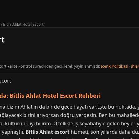
›
Bitlis Ahlat Hotel Escort
rt
Escort kalite kontrol surecinden gecirilerek yayinlanmistir.
Icerik Politikasi
·
Ihlal
da: Bitlis Ahlat Hotel Escort Rehberi
 bizim Ahlat’ın da bir de gece hayatı var. İşte bu noktada, y
ğlayacak birini arıyorsan doğru yerdesin. Ben bu mahallede 
ltürünü iyi bilirim. Özellikle iş seyahatiyle gelen beyler y
i yapmıştır.
Bitlis Ahlat escort
hizmeti, son yıllarda daha düze