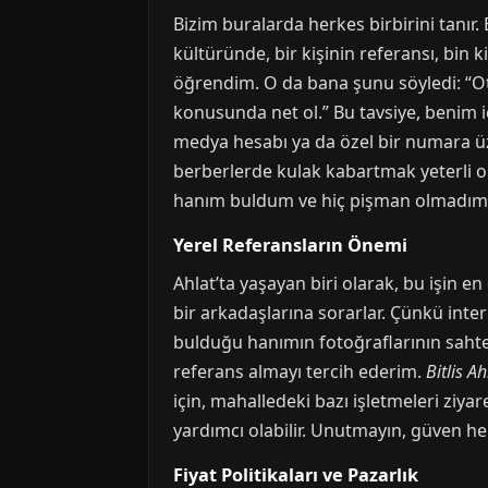
Bizim buralarda herkes birbirini tanır
kültüründe, bir kişinin referansı, bin 
öğrendim. O da bana şunu söyledi: “Ot
konusunda net ol.” Bu tavsiye, benim i
medya hesabı ya da özel bir numara üz
berberlerde kulak kabartmak yeterli ola
hanım buldum ve hiç pişman olmadım
Yerel Referansların Önemi
Ahlat’ta yaşayan biri olarak, bu işin 
bir arkadaşlarına sorarlar. Çünkü inte
bulduğu hanımın fotoğraflarının saht
referans almayı tercih ederim.
Bitlis Ah
için, mahalledeki bazı işletmeleri ziya
yardımcı olabilir. Unutmayın, güven he
Fiyat Politikaları ve Pazarlık