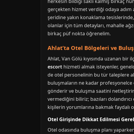
herkesin bildiği saklı kalmış birkaç n
gerçekten hizmet verdiği odaya adım att
şeridine yakın konaklama tesislerinde
olanlar için tüm detayları, mahalle a
birkaç püf nokta öğrenelim.
Ahlat’ta Otel Bölgeleri ve Bulu
Ahlat, Van Gölü kıyısında uzanan bir ilç
escort
hizmeti almak isteyenler, geneld
de otel personelinin bu tür taleplere a
buluşmaların ne kadar profesyonelce or
gönderir ve buluşma saatini netleştirir
vermediğini biliriz; bazıları dolandırıcı
kişilerin yorumlarına bakmak faydalı ol
Otel Girişinde Dikkat Edilmesi Gere
Otel odasında buluşma planı yaparken, en