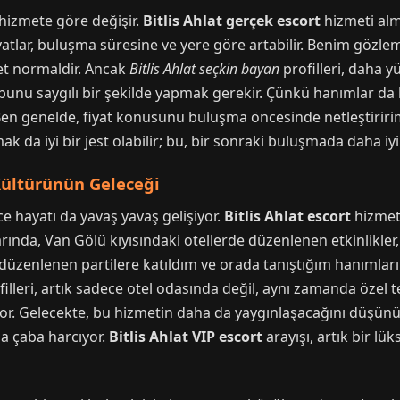
 hizmete göre değişir.
Bitlis Ahlat gerçek escort
hizmeti alm
iyatlar, buluşma süresine ve yere göre artabilir. Benim gözle
ret normaldir. Ancak
Bitlis Ahlat seçkin bayan
profilleri, daha y
saygılı bir şekilde yapmak gerekir. Çünkü hanımlar da bu
. Ben genelde, fiyat konusunu buluşma öncesinde netleştiriri
ak da iyi bir jest olabilir; bu, bir sonraki buluşmada daha iyi
 Kültürünün Geleceği
ece hayatı da yavaş yavaş gelişiyor.
Bitlis Ahlat escort
hizmeti
larında, Van Gölü kıyısındaki otellerde düzenlenen etkinlikler
de düzenlenen partilere katıldım ve orada tanıştığım hanıml
illeri, artık sadece otel odasında değil, aynı zamanda özel 
ıyor. Gelecekte, bu hizmetin daha da yaygınlaşacağını düşünü
la çaba harcıyor.
Bitlis Ahlat VIP escort
arayışı, artık bir lüks