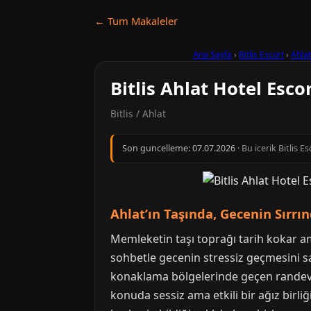
← Tum Makaleler
Ana Sayfa
›
Bitlis Escort
›
Ahlat
Bitlis Ahlat Hotel Esco
Bitlis / Ahlat
Son guncelleme:
07.07.2026
· Bu icerik Bitlis 
Ahlat’ın Taşında, Gecenin Sırrın
Memleketin taşı toprağı tarih kokar ama
sohbetle gecenin stressiz geçmesini sa
konaklama bölgelerinde geçen randevu kü
konuda sessiz ama etkili bir ağız birliğ