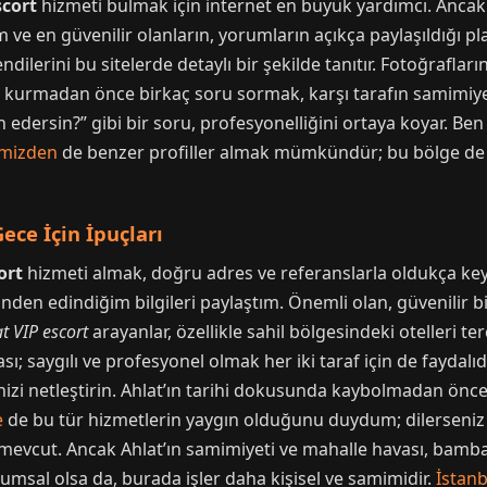
scort
hizmeti bulmak için internet en büyük yardımcı. Ancak 
m ve en güvenilir olanların, yorumların açıkça paylaşıldığı
ndilerini bu sitelerde detaylı bir şekilde tanıtır. Fotoğrafla
im kurmadan önce birkaç soru sormak, karşı tarafın samimiyeti
 edersin?” gibi bir soru, profesyonelliğini ortaya koyar. Be
emizden
de benzer profiller almak mümkündür; bu bölge de Ah
ece İçin İpuçları
ort
hizmeti almak, doğru adres ve referanslarla oldukça keyif
nden edindiğim bilgileri paylaştım. Önemli olan, güvenilir 
at VIP escort
arayanlar, özellikle sahil bölgesindeki otelleri te
sı; saygılı ve profesyonel olmak her iki taraf için de faydalı
izi netleştirin. Ahlat’ın tarihi dokusunda kaybolmadan önce,
e
de bu tür hizmetlerin yaygın olduğunu duydum; dilerseniz o
 mevcut. Ancak Ahlat’ın samimiyeti ve mahalle havası, bamb
msal olsa da, burada işler daha kişisel ve samimidir.
İstanb