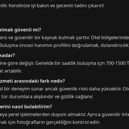
ir. Kendinize iyi bakın ve gecenin tadını çıkarın!
i almak güvenli mi?
ans ve güvenilir bir kaynak bulmak şarttır. Otel bölgelerind
Buluşma öncesi hanımın profilini doğrulamak, dolandırıcılık ri
e kadar?
ine göre değişir. Genelde bir saatlik buluşma için 700-1500 TL
t artabilir.
hizmeti arasındaki fark nedir?
el bir deneyim sunar ancak güvenlik riski daha yüksektir. Ote
ür durumlara alışkındır ve gizlilik sağlanır.
lerini nasıl bulabilirim?
eya yerel işletmelerden duyum almaktır. Ayrıca güvenilir int
amak için fotoğrafların gerçekliğini kontrol edin.