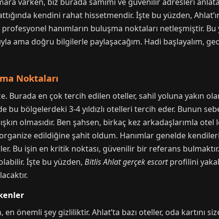
umara varken, biz burada samimi ve güvenilir adresleri anlata
ığında kendini rahat hissetmendir. İşte bu yüzden, Ahlat’ın 
, profesyonel hanımların buluşma noktaları netleşmiştir. Bu
ğzıyla ama doğru bilgilerle paylaşacağım. Hadi başlayalım, 
şma Noktaları
e. Burada en çok tercih edilen oteller, sahil yoluna yakın olan
e bu bölgelerdeki 3-4 yıldızlı otelleri tercih eder. Bunun seb
lışkın olmasıdır. Ben şahsen, birkaç kez arkadaşlarımla otel
ganize edildiğine şahit oldum. Hanımlar genelde kendilerini
ler. Bu işin en kritik noktası, güvenilir bir referans bulmak
 olabilir. İşte bu yüzden,
Bitlis Ahlat gerçek escort
profilini yak
acaktır.
kenler
 önemli şey gizliliktir. Ahlat’ta bazı oteller, oda kartını siz