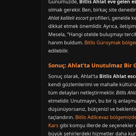
Günümüzde,
Bitlis Ahlat eve gelen e
olmak gerekir. Ben, birkaç site denedi
Ahlat kaliteli escort
profilleri, genelde ke
dikkat etmek önemlidir. Ayrıca, iletiş
Mesela, “Hangi otelde buluşmayı tercih
hanım buldum.
Bitlis Güroymak bölg
edilebilir.
Sonuç: Ahlat’ta Unutulmaz Bir G
Sonuç olarak, Ahlat’ta
Bitlis Ahlat esc
kendi gözlemlerimi ve mahalle kültürü
tüm detayları netleştirmektir.
Bitlis Ahl
etmelidir. Unutmayın, bu bir iş anlaşma
düşünüyorsanız, bütçenizi ve beklentin
taçlandırın.
Bitlis Adilcevaz bölgemizd
Kars
gibi komşu illerde de seçenekler
büyük şehirlerdeki hizmetler daha kuru