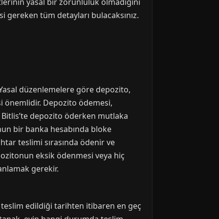
lerinin yasal bir zorunluluk olmadığını
esi gereken tüm detayları bulacaksınız.
ir. Yasal düzenlemelere göre depozito,
esi önemlidir. Depozito ödemesi,
r. Bitlis’te depozito öderken mutlaka
onun bir banka hesabında bloke
htar teslimi sırasında ödenir ve
 depozitonun eksik ödenmesi veya hiç
nlamak gerekir.
 teslim edildiği tarihten itibaren en geç