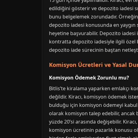
15 gün içinde yapılmalıdır. Kiracı, evi
edildiğini gösterir ve depozito iadesi 
bunu belgelemek zorundadır. Örneğin, du
depozito iadesi konusunda en yaygın s
heyetine başvurabilir. Depozito iadesi iç
kontratta depozito iadesiyle ilgili öze
depozito iade sürecinin baştan netleştir
Komisyon Ücretleri ve Yasal D
Komisyon Ödemek Zorunlu mu?
Bitlis’te kiralama yaparken emlakçı kom
değildir. Kiracı, komisyon ödemek istem
bulduğu için komisyon ödemeyi kabul ed
olarak komisyon talep edebilir, ancak b
yüzde 20’si arasında değişebilir. Kira
komisyon ücretinin pazarlık konusu oldu