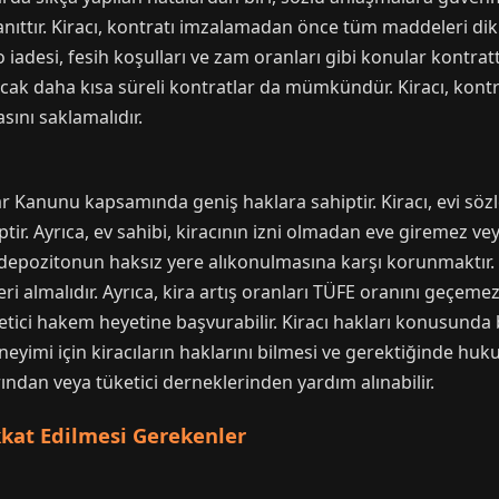
anıttır. Kiracı, kontratı imzalamadan önce tüm maddeleri di
 iadesi, fesih koşulları ve zam oranları gibi konular kontratta 
r, ancak daha kısa süreli kontratlar da mümkündür. Kiracı, ko
sını saklamalıdır.
orçlar Kanunu kapsamında geniş haklara sahiptir. Kiracı, evi s
r. Ayrıca, ev sahibi, kiracının izni olmadan eve giremez ve
, depozitonun haksız yere alıkonulmasına karşı korunmaktır. 
almalıdır. Ayrıca, kira artış oranları TÜFE oranını geçemez. 
ketici hakem heyetine başvurabilir. Kiracı hakları konusunda 
deneyimi için kiracıların haklarını bilmesi ve gerektiğinde hu
ndan veya tüketici derneklerinden yardım alınabilir.
kkat Edilmesi Gerekenler