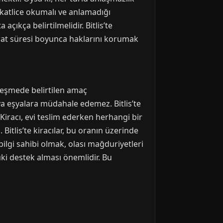
kkatlice okumalı ve anlamadığı
açıkça belirtilmelidir. Bitlis’te
ntrat süresi boyunca haklarını korumak
özleşmede belirtilen amaç
ya eşyalara müdahale edemez. Bitlis’te
Kiracı, evi teslim ederken herhangi bir
Bitlis’te kiracılar, bu oranın üzerinde
bilgi sahibi olmak, olası mağduriyetleri
kuki destek alması önemlidir. Bu