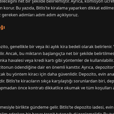
eceğini net bir şekilde belirlemiştir. Ayrıca, komisyon ücret
n korur. Bu yazıda, Bitlis’te kiralama yaparken dikkat edilm
z gereken adımları adım adım açıklıyoruz.
ağı
ito, genellikle bir veya iki aylık kira bedeli olarak belirlen
ilir. Ancak, bu miktarın başlangıçta net bir şekilde belirtilm
anka havalesi veya kredi kartı gibi yöntemler de kullanılabili
tonun ödendiğine dair en önemli kanıttır. Ayrıca, depozit
cak bu yöntem kiracı için daha güvenlidir. Depozito, evin ana
ir. Bitlis’te kiracıların sıkça karşılaştığı sorunlardan biri,
madan önce kontratı dikkatlice okumak ve tüm koşulları a
esiyle birlikte gündeme gelir. Bitlis’te depozito iadesi, evin