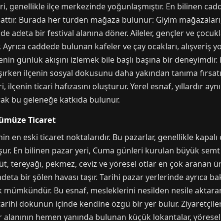
eri, genellikle ilçe merkezinde yoğunlaşmıştır. En bilinen c
ttır. Burada her türden mağaza bulunur: Giyim mağazaları, a
de adeta bir festival alanına döner. Aileler, gençler ve çocu
 Ayrıca caddede bulunan kafeler ve çay ocakları, alışveriş 
nin günlük akışını izlemek bile başlı başına bir deneyimdir. B
aşırken ilçenin sosyal dokusunu daha yakından tanıma fırsatı
i, ilçenin ticari hafızasını oluşturur. Yerel esnaf, yıllardır a
rak bu geleneğe katkıda bulunur.
nümüze Ticaret
enin en eski ticaret noktalarıdır. Bu pazarlar, genellikle kapa
. En bilinen pazar yeri, Cuma günleri kurulan büyük semt p
 süt, tereyağı, pekmez, ceviz ve yöresel otlar en çok aranan ü
deta bir şölen havası taşır. Tarihi pazar yerlerinde ayrıca bak
 mümkündür. Bu esnaf, mesleklerini nesilden nesile aktarar
ihi dokunun içinde kendine özgü bir yer bulur. Ziyaretçiler
r alanının hemen yanında bulunan küçük lokantalar, yöresel 