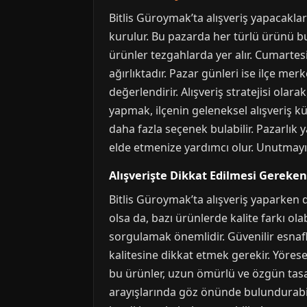
Bitlis Güroymak’ta alışveriş yapacakla
kurulur. Bu pazarda her türlü ürünü bu
ürünler tezgahlarda yer alır. Cumartesi
ağırlıktadır. Pazar günleri ise ilçe mer
değerlendirir. Alışveriş stratejisi olar
yapmak, ilçenin geleneksel alışveriş k
daha fazla seçenek bulabilir. Pazarlı
elde etmenize yardımcı olur. Unutmayın,
Alışverişte Dikkat Edilmesi Gerekenl
Bitlis Güroymak’ta alışveriş yaparken 
olsa da, bazı ürünlerde kalite farkı ol
sorgulamak önemlidir. Güvenilir esnaf
kalitesine dikkat etmek gerekir. Yöresel
bu ürünler, uzun ömürlü ve özgün tasar
arayışlarında göz önünde bulundurabil