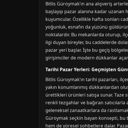
Bitlis Güroymak’ın ana alışveriş arterl
başlayıp pazar alanına kadar uzanan ha
kuyumcular. Özellikle hafta sonları cad
yoğunluk, esnafın da yüzünü güldürür.
noktalardır. Bu mekanlarda oturup, ilçe
ilgi duyan bireyler, bu caddelerde dol
pazar yeri başlar. İşte bu geçiş bölgeler
girişimciler de modern dükkanlar aça
Tarihi Pazar Yerleri: Geçmişten Gü
Bitlis Güroymak’ın tarihi pazarları, ilç
yakın konumlanmış dükkanlardan oluşur
ürettikleri ürünleri satışa sunar. Taze
renkli tezgahlar ve bağıran satıcılarla a
geleneksel zanaatkarlara da rastlamak
Güroymak seçkin bayan konsepti, bu tar
hem de yöresel sohbetlere dalar. Paza