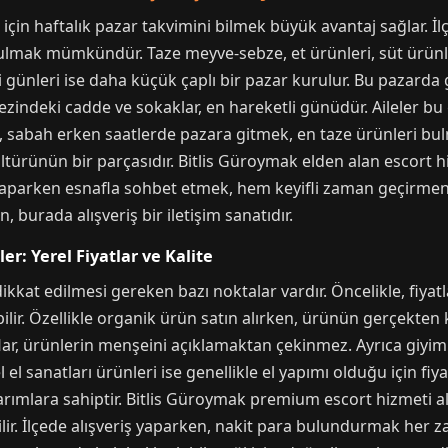
r için haftalık pazar takvimini bilmek büyük avantaj sağlar. 
lmak mümkündür. Taze meyve-sebze, et ürünleri, süt ürünler
 günleri ise daha küçük çaplı bir pazar kurulur. Bu pazarda g
kezindeki cadde ve sokaklar, en hareketli günüdür. Aileler bu 
ak, sabah erken saatlerde pazara gitmek, en taze ürünleri bulma
ültürünün bir parçasıdır. Bitlis Güroymak elden alan escort 
k yaparken esnafla sohbet etmek, hem keyifli zaman geçirmen
 burada alışveriş bir iletişim sanatıdır.
er: Yerel Fiyatlar ve Kalite
dikkat edilmesi gereken bazı noktalar vardır. Öncelikle, fiy
abilir. Özellikle organik ürün satın alırken, ürünün gerçekte
lar, ürünlerin menşeini açıklamaktan çekinmez. Ayrıca giyim
 el sanatları ürünleri ise genellikle el yapımı olduğu için fiy
ımlara sahiptir. Bitlis Güroymak premium escort hizmeti alma
ir. İlçede alışveriş yaparken, nakit para bulundurmak her z