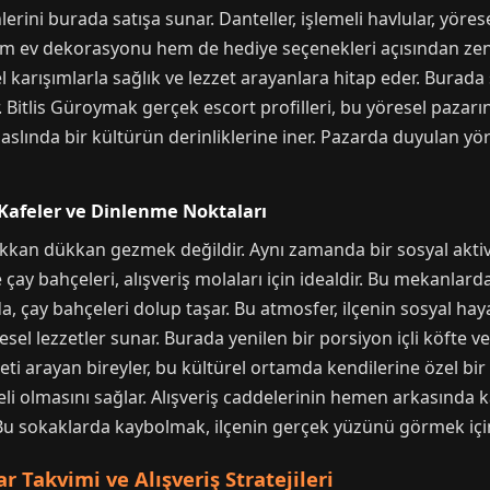
erini burada satışa sunar. Danteller, işlemeli havlular, yöres
em ev dekorasyonu hem de hediye seçenekleri açısından zengin
el karışımlarla sağlık ve lezzet arayanlara hitap eder. Burada
r. Bitlis Güroymak gerçek escort profilleri, bu yöresel paza
 aslında bir kültürün derinliklerine iner. Pazarda duyulan yör
: Kafeler ve Dinlenme Noktaları
ükkan dükkan gezmek değildir. Aynı zamanda bir sosyal aktivit
çay bahçeleri, alışveriş molaları için idealdir. Bu mekanlard
a, çay bahçeleri dolup taşar. Bu atmosfer, ilçenin sosyal hayat
resel lezzetler sunar. Burada yenilen bir porsiyon içli köfte 
i arayan bireyler, bu kültürel ortamda kendilerine özel bir k
teli olmasını sağlar. Alışveriş caddelerinin hemen arkasında 
u sokaklarda kaybolmak, ilçenin gerçek yüzünü görmek için h
r Takvimi ve Alışveriş Stratejileri