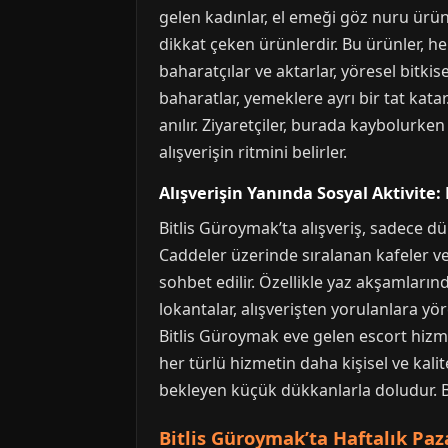
gelen kadınlar, el emeği göz nuru ürünl
dikkat çeken ürünlerdir. Bu ürünler, h
baharatçılar ve aktarlar, yöresel bitkis
baharatlar, yemeklere ayrı bir tat kata
anılır. Ziyaretçiler, burada kaybolurken
alışverişin ritmini belirler.
Alışverişin Yanında Sosyal Aktivite
Bitlis Güroymak’ta alışveriş, sadece d
Caddeler üzerinde sıralanan kafeler ve 
sohbet edilir. Özellikle yaz akşamlarınd
lokantalar, alışverişten yorulanlara yö
Bitlis Güroymak eve gelen escort hizmet
her türlü hizmetin daha kişisel ve kali
bekleyen küçük dükkanlarla doludur. B
Bitlis Güroymak’ta Haftalık Paza