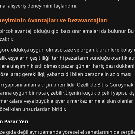
a, alışveriş deneyimini taçlandırır.
neyiminin Avantajları ve Dezavantajları
birçok avantajı olduğu gibi bazı sınırlamaları da bulunur. Bu
caktır.
 göre oldukça uygun olması; taze ve organik ürünlere kolay
elik eşyaların çeşitliliği; tarihi pazarların sunduğu otantik a
lere ulaşımın kısıtlı olması; pazar günleri hariç bazı dükka
özel araç gerekliliği; yabancı dil bilen personelin az olması.
ari yapısını anlamak için önemlidir. Özellikle Bitlis Güroymak 
arına uygun bir rota çizebilir. İlçenin küçük ölçekli yapısı, 
markalara veya büyük alışveriş merkezlerine alışkın olanlar
i özel kılan unsurlardan biridir.
ın Pazar Yeri
ze gıda değil aynı zamanda yöresel el sanatlarının da sergile