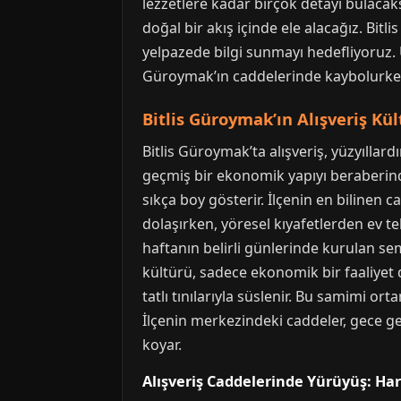
lezzetlere kadar birçok detayı bulacak
doğal bir akış içinde ele alacağız. Bit
yelpazede bilgi sunmayı hedefliyoruz. 
Güroymak’ın caddelerinde kaybolurken
Bitlis Güroymak’ın Alışveriş Kü
Bitlis Güroymak’ta alışveriş, yüzyılla
geçmiş bir ekonomik yapıyı beraberinde
sıkça boy gösterir. İlçenin en bilinen 
dolaşırken, yöresel kıyafetlerden ev te
haftanın belirli günlerinde kurulan sem
kültürü, sadece ekonomik bir faaliyet d
tatlı tınılarıyla süslenir. Bu samimi or
İlçenin merkezindeki caddeler, gece geç
koyar.
Alışveriş Caddelerinde Yürüyüş: Ha