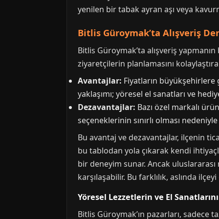
yenilen bir tabak ayran aşı veya kavurm
Bitlis Güroymak’ta Alışveriş De
Bitlis Güroymak’ta alışveriş yapmanın 
ziyaretçilerin planlamasını kolaylaştıra
Avantajlar:
Fiyatların büyükşehirlere
yaklaşımı; yöresel el sanatları ve hediy
Dezavantajlar:
Bazı özel markalı ürün
seçeneklerinin sınırlı olması nedeniyle 
Bu avantaj ve dezavantajlar, ilçenin tic
bu tablodan yola çıkarak kendi ihtiyaçl
bir deneyim sunar. Ancak uluslararası 
karşılaşabilir. Bu farklılık, aslında ilçey
Yöresel Lezzetlerin ve El Sanatların
Bitlis Güroymak’ın pazarları, sadece ta