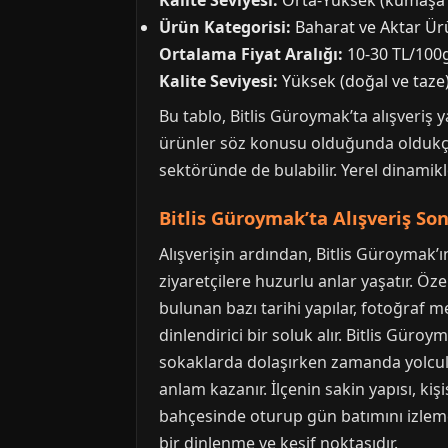
Kalite Seviyesi:
Orta-Yüksek (kumaşa 
Ürün Kategorisi:
Baharat ve Aktar Ür
Ortalama Fiyat Aralığı:
10-30 TL/100
Kalite Seviyesi:
Yüksek (doğal ve taze
Bu tablo, Bitlis Güroymak’ta alışveriş y
ürünler söz konusu olduğunda oldukça a
sektöründe de bulabilir. Yerel dinamikle
Bitlis Güroymak’ta Alışveriş Son
Alışverişin ardından, Bitlis Güroymak’ı
ziyaretçilere huzurlu anlar yaşatır. Öze
bulunan bazı tarihi yapılar, fotoğraf m
dinlendirici bir soluk alır. Bitlis Güroy
sokaklarda dolaşırken zamanda yolcul
anlam kazanır. İlçenin sakin yapısı, kiş
bahçesinde oturup gün batımını izleme
bir dinlenme ve keşif noktasıdır.