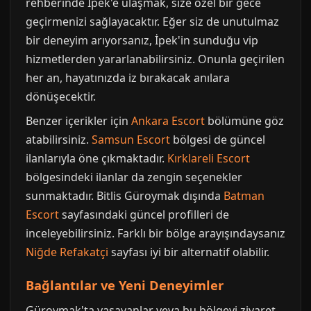
rehberinde İpek'e ulaşmak, size özel bir gece
geçirmenizi sağlayacaktır. Eğer siz de unutulmaz
bir deneyim arıyorsanız, İpek'in sunduğu vip
hizmetlerden yararlanabilirsiniz. Onunla geçirilen
her an, hayatınızda iz bırakacak anılara
dönüşecektir.
Benzer içerikler için
Ankara Escort
bölümüne göz
atabilirsiniz.
Samsun Escort
bölgesi de güncel
ilanlarıyla öne çıkmaktadır.
Kırklareli Escort
bölgesindeki ilanlar da zengin seçenekler
sunmaktadır. Bitlis Güroymak dışında
Batman
Escort
sayfasındaki güncel profilleri de
inceleyebilirsiniz. Farklı bir bölge arayışındaysanız
Niğde Refakatçi
sayfası iyi bir alternatif olabilir.
Bağlantılar ve Yeni Deneyimler
Güroymak'ta yaşayanlar veya bu bölgeyi ziyaret