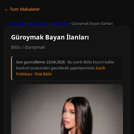
← Tum Makaleler
Ana Sayfa
›
Bitlis Escort
›
Güroymak
›
Güroymak Bayan İlanları
Güroymak Bayan İlanları
Bitlis / Güroymak
Son guncelleme:
23.04.2026
· Bu icerik Bitlis Escort kalite
kontrol surecinden gecirilerek yayinlanmistir.
Icerik
Politikasi
·
Ihlal Bildir