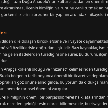
in değil, tüm Doğu Anadolu'nun kültürel açıdan en önemli mer
e aktarılması, ilçenin kimliğini ve ruhunu canlı tutmak adına
görkemli izlerini sürer, her bir yapının ardındaki hikayeler
leri
a dilden dile dolaşan birçok efsane ve rivayete dayanmaktadır.
coğrafi özellikleriyle doğrudan ilişkilidir. Bazı kaynaklar, is
ına gelen ifadelerden türediğini öne sürer. Bu durum, ilçenin
dur.
ın Arapça kökenli olduğu ve "hizanet" kelimesinden türediği 
Bu da bölgenin tarih boyunca önemli bir ticaret ve depolam
toprakları göz önüne alındığında, bu yorum da oldukça mantı
ını hem de tarihsel önemini vurgular.
ürel kimliğinin önemli bir parçasıdır. Yerel halk, atalarından
arak nereden geldiği kesin olarak bilinmese de, bu rivayetler