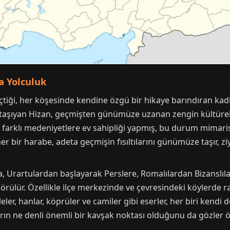
a Yolculuk
 geçtiği, her köşesinde kendine özgü bir hikaye barındıran kad
i taşıyan Hizan, geçmişten günümüze uzanan zengin kültürel m
ca farklı medeniyetlere ev sahipliği yapmış, bu durum mimaris
 her bir harabe, adeta geçmişin fısıltılarını günümüze taşır, 
a, Urartulardan başlayarak Perslere, Romalılardan Bizanslıl
ülür. Özellikle ilçe merkezinde ve çevresindeki köylerde ras
leler, hanlar, köprüler ve camiler gibi eserler, her biri kendi
rın ne denli önemli bir kavşak noktası olduğunu da gözler 