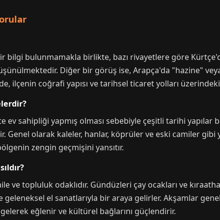
orular
r bilgi bulunmamakla birlikte, bazı rivayetlere göre Kürtçe'
üşünülmektedir. Diğer bir görüş ise, Arapça'da "hazine" ve
, ilçenin coğrafi yapısı ve tarihsel ticaret yolları üzerindeki
lerdir?
 ev sahipliği yapmış olması sebebiyle çeşitli tarihi yapılar 
ştir. Genel olarak kaleler, hanlar, köprüler ve eski camiler gibi
bölgenin zengin geçmişini yansıtır.
sıldır?
le ve topluluk odaklıdır. Gündüzleri çay ocakları ve kıraath
ve geleneksel el sanatlarıyla bir araya gelirler. Akşamlar gene
gelerek eğlenir ve kültürel bağlarını güçlendirir.