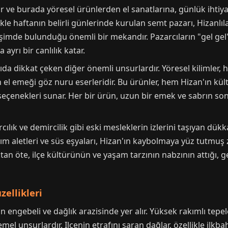
edir ve burada yöresel ürünlerden el sanatlarına, günlük ihti
e haftanın belirli günlerinde kurulan semt pazarı, Hizanlıl
şimde bulunduğu önemli bir mekandır. Pazarcıların "gel gel"
 ayrı bir canlılık katar.
şıda dikkat çeken diğer önemli unsurlardır. Yöresel kilimler,
ın el emeği göz nuru eserleridir. Bu ürünler, hem Hizan'ın kül
a seçenekleri sunar. Her bir ürün, uzun bir emek ve sabrın s
ılık ve demircilik gibi eski mesleklerin izlerini taşıyan d
rım aletleri ve süs eşyaları, Hizan'ın kaybolmaya yüz tutmuş 
aktan öte, ilçe kültürünün ve yaşam tarzının nabzının attığı
zellikleri
in engebeli ve dağlık arazisinde yer alır. Yüksek rakımlı tepel
emel unsurlardır. Ilçenin etrafını saran dağlar, özellikle ilkb