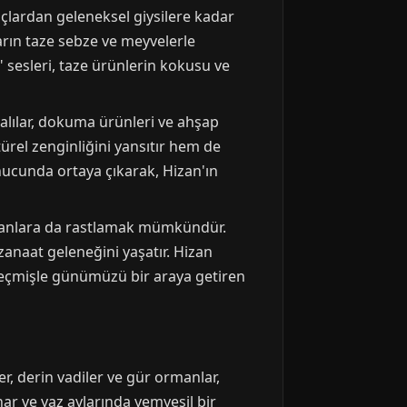
yaçlardan geleneksel giysilere kadar
arın taze sebze ve meyvelerle
 sesleri, taze ürünlerin kokusu ve
 halılar, dokuma ürünleri ve ahşap
türel zenginliğini yansıtır hem de
onucunda ortaya çıkarak, Hizan'ın
ükkanlara da rastlamak mümkündür.
zanaat geleneğini yaşatır. Hizan
, geçmişle günümüzü bir araya getiren
er, derin vadiler ve gür ormanlar,
ahar ve yaz aylarında yemyeşil bir