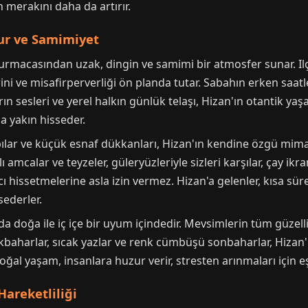
n merakını daha da artırır.
ur ve Samimiyet
urmacasından uzak, dingin ve samimi bir atmosfer sunar. Ilç
lerini ve misafirperverliği ön planda tutar. Sabahın erken saa
ın sesleri ve yerel halkın günlük telaşı, Hizan'ın otantik
a yakın hisseder.
pılar ve küçük esnaf dükkanları, Hizan'ın kendine özgü mimari
ı amcalar ve teyzeler, güleryüzleriyle sizleri karşılar, çay i
cı hissetmelerine asla izin vermez. Hizan'a gelenler, kısa sür
sederler.
 doğa ile iç içe bir uyum içindedir. Mevsimlerin tüm güzellik
l ilkbaharlar, sıcak yazlar ve renk cümbüşü sonbaharlar, Hiza
doğal yaşam, insanlara huzur verir, stresten arınmaları için e
Hareketliliği