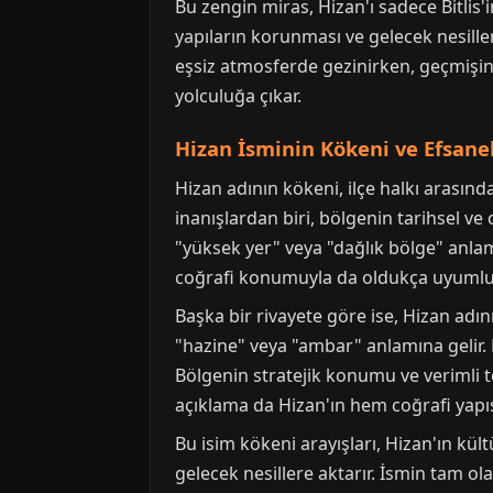
Bu zengin miras, Hizan'ı sadece Bitlis'
yapıların korunması ve gelecek nesiller
eşsiz atmosferde gezinirken, geçmişin 
yolculuğa çıkar.
Hizan İsminin Kökeni ve Efsane
Hizan adının kökeni, ilçe halkı arasınd
inanışlardan biri, bölgenin tarihsel ve 
"yüksek yer" veya "dağlık bölge" anlam
coğrafi konumuyla da oldukça uyumlu
Başka bir rivayete göre ise, Hizan adın
"hazine" veya "ambar" anlamına gelir. 
Bölgenin stratejik konumu ve verimli 
açıklama da Hizan'ın hem coğrafi yapıs
Bu isim kökeni arayışları, Hizan'ın kült
gelecek nesillere aktarır. İsmin tam ol