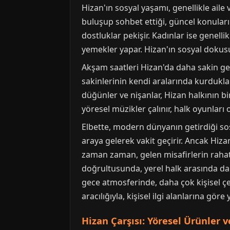
Hizan'ın sosyal yaşamı, genellikle aile
buluşup sohbet ettiği, güncel konular
dostluklar pekişir. Kadınlar ise genelli
yemekler yapar. Hizan'ın sosyal dokusu
Akşam saatleri Hizan'da daha sakin geç
sakinlerinin kendi aralarında kurdukla
düğünler ve nişanlar, Hizan halkının bi
yöresel müzikler çalınır, halk oyunları 
Elbette, modern dünyanın getirdiği sos
araya gelerek vakit geçirir. Ancak Hiz
zaman zaman, gelen misafirlerin rahatl
doğrultusunda, yerel halk arasında daha
gece atmosferinde, daha çok kişisel çev
aracılığıyla, kişisel ilgi alanlarına gör
Hizan Çarşısı: Yöresel Ürünler v