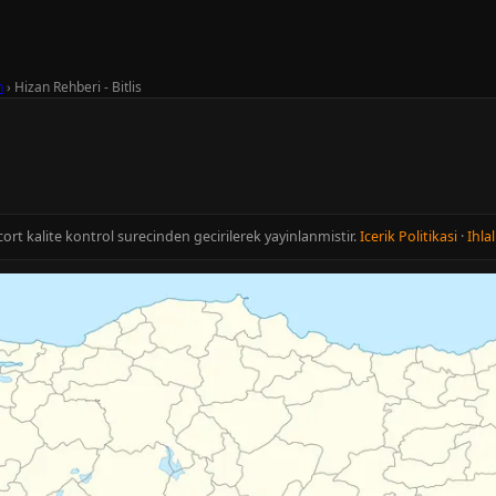
n
›
Hizan Rehberi - Bitlis
Escort kalite kontrol surecinden gecirilerek yayinlanmistir.
Icerik Politikasi
·
Ihlal