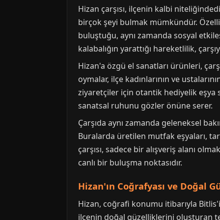
Hizan çarşısı, ilçenin kalbi niteliğind
birçok şeyi bulmak mümkündür. Özellikl
buluştuğu, aynı zamanda sosyal etkile
kalabalığın yarattığı hareketlilik, çarşıya
Hizan'a özgü el sanatları ürünleri, çar
oymalar, ilçe kadınlarının ve ustaların
ziyaretçiler için otantik hediyelik eşy
sanatsal ruhunu gözler önüne serer.
Çarşıda aynı zamanda geleneksel bakırc
Buralarda üretilen mutfak eşyaları, ta
çarşısı, sadece bir alışveriş alanı olm
canlı bir buluşma noktasıdır.
Hizan'ın Coğrafyası ve Doğal Gü
Hizan, coğrafi konumu itibarıyla Bitlis'
ilçenin doğal güzelliklerini oluşturan t