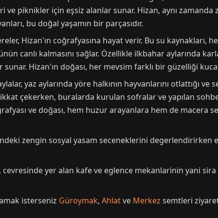
 ve piknikler için eşsiz alanlar sunar. Hizan, aynı zamanda ze
yvanları, bu doğal yaşamın bir parçasıdır.
er, Hizan'ın coğrafyasına hayat verir. Bu su kaynakları, hem 
ün canlı kalmasını sağlar. Özellikle ilkbahar aylarında karl
r sunar. Hizan'ın doğası, her mevsim farklı bir güzelliği kuca
ylalar, yaz aylarında yöre halkının hayvanlarını otlattığı ve s
dikkat çekerken, buralarda kurulan sofralar ve yapılan sohbet
coğrafyası ve doğası, hem huzur arayanlara hem de macera s
esindeki zengin sosyal yasam seceneklerini degerlendirirken e
evresinde yer alan kafe ve eglence mekanlarinin yani sira es
asamak isterseniz
Güroymak
,
Ahlat
ve
Merkez
semtleri ziyaret