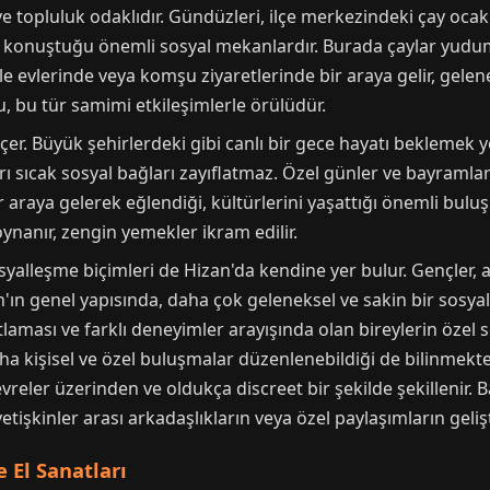
 ve topluluk odaklıdır. Gündüzleri, ilçe merkezindeki çay ocak
ı konuştuğu önemli sosyal mekanlardır. Burada çaylar yuduml
kle evlerinde veya komşu ziyaretlerinde bir araya gelir, gelen
, bu tür samimi etkileşimlerle örülüdür.
er. Büyük şehirlerdeki gibi canlı bir gece hayatı beklemek y
rı sıcak sosyal bağları zayıflatmaz. Özel günler ve bayramla
r araya gelerek eğlendiği, kültürlerini yaşattığı önemli buluş
oynanır, zengin yemekler ikram edilir.
yalleşme biçimleri de Hizan'da kendine yer bulur. Gençler, 
an'ın genel yapısında, daha çok geleneksel ve sakin bir sosya
aması ve farklı deneyimler arayışında olan bireylerin özel s
 kişisel ve özel buluşmalar düzenlenebildiği de bilinmektedir.
reler üzerinden ve oldukça discreet bir şekilde şekillenir. B
e yetişkinler arası arkadaşlıkların veya özel paylaşımların geli
e El Sanatları