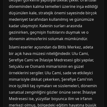
okuyan görkemli yapısıyla dikkat çeker. Urartular
döneminden kalma temelleri üzerine inşa edildiği
düşünülen kale, stratejik önemi sayesinde birçok
medeniyet tarafından kullanılmış ve günümüze
kadar ulaşmıştır. Kalenin surları arasında
gezinirken, geçmişin fısıltılarını duymak ve o
dönemin atmosferini solumak mümkündür.
İslami eserler açısından da Bitlis Merkez, adeta
bir açık hava müzesi niteliğindedir. Ulu Cami,
Şerefiye Cami ve İhlasiye Medresesi gibi yapılar,
Selçuklu ve Osmanlı mimarisinin en güzel
örneklerini sergiler. Ulu Cami, sade ve etkileyici
mimarisiyle dikkat çekerken, Şerefiye Cami'nin
ince işçilikli taş oymaları ve süslemeleri, dönemin
sanatsal zenginliğini gözler önüne serer. İhlasiye
Medresesi ise, yüzyıllar boyunca ilim ve irfanın
merkezi olmuş, bölgedeki eğitim hayatına büyük