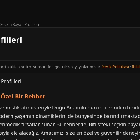
s Seckin Bayan Profilleri
illeri
Escort kalite kontrol surecinden gecirilerek yayinlanmistir.
Icerik Politikasi
·
Ihlal
: Özel Bir Rehber
i ve mistik atmosferiyle Doğu Anadolu'nun incilerinden biridir
odern yaşamın dinamiklerini de bünyesinde barındırmaktadır. 
klenmedik fırsatlar sunar. Bu rehberde, Bitlis'teki seçkin bay
yışıyla ele alacağız. Amacımız, size en özel ve güvenilir dene