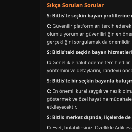
Sıkça Sorulan Sorular
S: Bitlis'te seçkin bayan profillerine
C:
Güvenilir platformları tercih ederek 
olumlu yorumlar, güvenilirliğin en önem
gerçekliğini sorgulamak da önemlidir.
S: Bitlis'teki seçkin bayan hizmetle
C:
Genellikle nakit ödeme tercih edilir.
yöntemini ve detaylarını, randevu önce
S: Bitlis'te bir seçkin bayanla bulu
C:
En önemli kural saygılı ve nazik olm
göstermek ve özel hayatına müdahale 
etkileyecektir.
S: Bitlis merkez dışında, ilçelerde de
C:
Evet, bulabilirsiniz. Özellikle Adilc