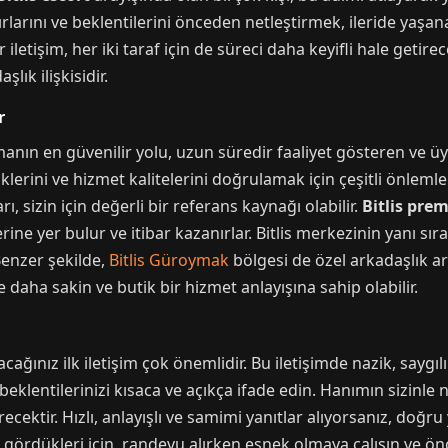
ırlarını ve beklentilerini önceden netleştirmek, ileride yaşan
r iletişim, her iki taraf için de süreci daha keyifli hale getire
şlık ilişkisidir.
r
şmanın en güvenilir yolu, uzun süredir faaliyet gösteren ve ü
klerini ve hizmet kalitelerini doğrulamak için çeşitli önlemle
, sizin için değerli bir referans kaynağı olabilir.
Bitlis pre
ine yer bulur ve itibar kazanırlar. Bitlis merkezinin yanı sır
Benzer şekilde,
Bitlis Güroymak
bölgesi de özel arkadaşlık ara
 daha sakin ve butik bir hizmet anlayışına sahip olabilir.
cağınız ilk iletişim çok önemlidir. Bu iletişimde nazik, saygıl
eklentilerinizi kısaca ve açıkça ifade edin. Hanımın sizinle n
ecektir. Hızlı, anlayışlı ve samimi yanıtlar alıyorsanız, doğr
p gördükleri için, randevu alırken esnek olmaya çalışın ve ö