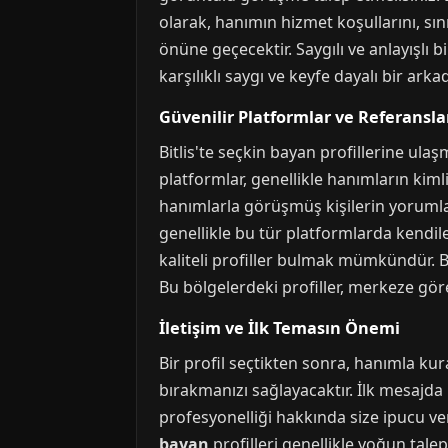
olarak, hanımın hizmet koşullarını, sın
önüne geçecektir. Saygılı ve anlayışlı bi
karşılıklı saygı ve keyfe dayalı bir arkada
Güvenilir Platformlar ve Referansla
Bitlis'te seçkin bayan profillerine ula
platformlar, genellikle hanımların kimli
hanımlarla görüşmüş kişilerin yorumları
genellikle bu tür platformlarda kendiler
kaliteli profiller bulmak mümkündür. 
Bu bölgelerdeki profiller, merkeze göre
İletişim ve İlk Temasın Önemi
Bir profil seçtikten sonra, hanımla kura
bırakmanızı sağlayacaktır. İlk mesajda b
profesyonelliği hakkında size ipucu ver
bayan
profilleri genellikle yoğun tale