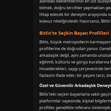
alandaki beklentilerinizi en üst düzeyd
bilmek, doğru tercihler yapmaktan geçe
hitap edecek bir deneyim arayışında ol
kılavuz niteliğindedir. Hazırsanız, Bitli
Bitlis'te Seçkin Bayan Profiller
Bitlis, büyük metropollerin karmaşas
profillerine de doğrudan yansır. Genell
arkadaşlık değil, aynı zamanda unutulmaz
eğitimli, kültürlü ve görgü kurallarına
hissedecekleri, saygı çerçevesinde iler
fazlasını ifade eder; bir yaşam tarzı, bir
Özel ve Güvenilir Arkadaşlık Deney
Bitlis'teki seçkin bayanlarla vakit geç
platformlar sayesinde, kişisel bilgiler
profiller, genellikle referans sistemiyle 