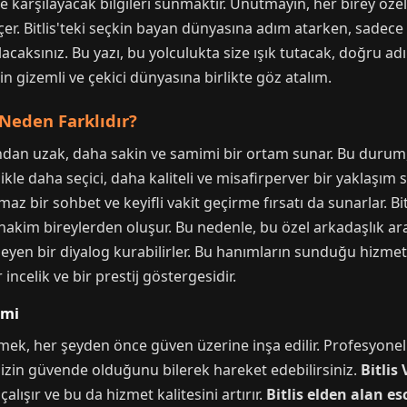
e karşılayacak bilgileri sunmaktır. Unutmayın, her birey özel
r. Bitlis'teki seçkin bayan dünyasına adım atarken, sadece fi
acaksınız. Bu yazı, bu yolculukta size ışık tutacak, doğru a
s'in gizemli ve çekici dünyasına birlikte göz atalım.
i Neden Farklıdır?
ından uzak, daha sakin ve samimi bir ortam sunar. Bu duru
ikle daha seçici, daha kaliteli ve misafirperver bir yaklaşım
 bir sohbet ve keyifli vakit geçirme fırsatı da sunarlar. Bitl
 hakim bireylerden oluşur. Bu nedenle, bu özel arkadaşlık aray
leyen bir diyalog kurabilirler. Bu hanımların sunduğu hizmet,
 incelik ve bir prestij göstergesidir.
imi
irmek, her şeyden önce güven üzerine inşa edilir. Profesyone
inizin güvende olduğunu bilerek hareket edebilirsiniz.
Bitlis
çalışır ve bu da hizmet kalitesini artırır.
Bitlis elden alan es