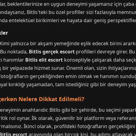
ar, beklentilerinize en uygun deneyimi yaşamanız için çaba g
ndaysanız, Bitlis'teki bu özel profiller sizi fazlasıyla memn
anda entelektüel birikimleri ve hayata dair geniş perspektifleri
kler
dır. Kimi yalnızca bir akşam yemeğinde eşlik edecek birini ara
. Bu noktada,
Bitlis gerçek escort
profilleri devreye girer. Bu 
Bazı hanımlar
Bitlis elit escort
konseptiyle çalışarak daha seçki
bir yelpazede hizmet sunar. Önemli olan, sizin ihtiyaçlarını
, fotoğrafların gerçekliğinden emin olmak ve hanımın sunduğ
al kırıklığı yaşamadan, tam istediğiniz gibi bir deneyim yaşa
eçerken Nelere Dikkat Edilmeli?
neyimin anahtarıdır. Bitlis gibi bir şehirde, bu seçimi yapa
tik rol oynar. İlk olarak, güvenilir bir platform veya refera
lısınız. İkinci olarak, profildeki fotoğrafların gerçekliği
Bitlis escort
arayışında olan birçok kişi, bu adımı atlayarak y