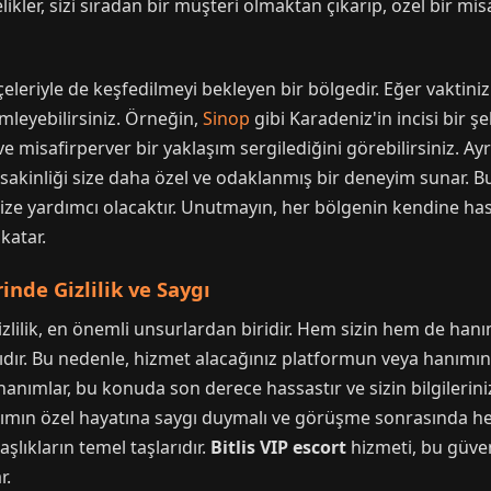
elikler, sizi sıradan bir müşteri olmaktan çıkarıp, özel bir m
çeleriyle de keşfedilmeyi bekleyen bir bölgedir. Eğer vaktiniz 
mleyebilirsiniz. Örneğin,
Sinop
gibi Karadeniz'in incisi bir şe
ve misafirperver bir yaklaşım sergilediğini görebilirsiniz. Ay
in sakinliği size daha özel ve odaklanmış bir deneyim sunar. Bu
nize yardımcı olacaktır. Unutmayın, her bölgenin kendine has 
katar.
inde Gizlilik ve Saygı
zlilik, en önemli unsurlardan biridir. Hem sizin hem de hanım
lıdır. Bu nedenle, hizmet alacağınız platformun veya hanımın 
nımlar, bu konuda son derece hassastır ve sizin bilgileriniz
nımın özel hayatına saygı duymalı ve görüşme sonrasında herh
aşlıkların temel taşlarıdır.
Bitlis VIP escort
hizmeti, bu güven
r.