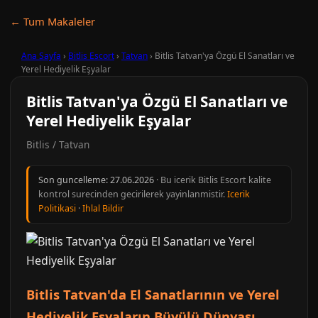
← Tum Makaleler
Ana Sayfa
›
Bitlis Escort
›
Tatvan
›
Bitlis Tatvan'ya Özgü El Sanatları ve
Yerel Hediyelik Eşyalar
Bitlis Tatvan'ya Özgü El Sanatları ve
Yerel Hediyelik Eşyalar
Bitlis / Tatvan
Son guncelleme:
27.06.2026
· Bu icerik Bitlis Escort kalite
kontrol surecinden gecirilerek yayinlanmistir.
Icerik
Politikasi
·
Ihlal Bildir
Bitlis Tatvan'da El Sanatlarının ve Yerel
Hediyelik Eşyaların Büyülü Dünyası