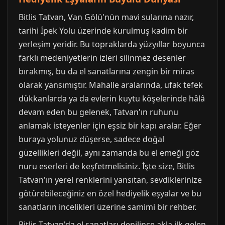
Bitlis Tatvan, Van Gölü'nün mavi sularına nazır,
tarihi İpek Yolu üzerinde kurulmuş kadim bir
yerleşim yeridir. Bu topraklarda yüzyıllar boyunca
farklı medeniyetlerin izleri silinmez desenler
bırakmış, bu da el sanatlarına zengin bir miras
olarak yansımıştır. Mahalle aralarında, ufak tefek
dükkanlarda ya da evlerin kuytu köşelerinde hâlâ
devam eden bu gelenek, Tatvan'ın ruhunu
anlamak isteyenler için eşsiz bir kapı aralar. Eğer
buraya yolunuz düşerse, sadece doğal
güzellikleri değil, aynı zamanda bu el emeği göz
nuru eserleri de keşfetmelisiniz. İşte size, Bitlis
Tatvan'ın yerel renklerini yansıtan, sevdiklerinize
götürebileceğiniz en özel hediyelik eşyalar ve bu
sanatların incelikleri üzerine samimi bir rehber.
Bitlis Tatvan'da el sanatları denilince akla ilk gelen