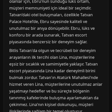
olanlar için, Ebru’nun sunduğu lüks ortam,
müşteri memnuniyeti için ideal bir seçimdir.
Tatvan’daki otel buluşmaları, özellikle Tatvan
Palace Hotel’de, Ebru sayesinde kaliteli ve
unutulmaz bir anıya dönüşebilir. Ebru, lüks ve
konforu bir arada sunarak, Tatvan escort
piyasasında benzersiz bir deneyim sağlar.
Bitlis Tatvan'da olgun ve tecrübeli bir deneyim
arayanların ilk tercihi olan Lina, müşterilerine
eşsiz bir sıcaklık ve samimiyetle yaklaşır. Tatvan
escort piyasasında Lina kadar deneyimli birini
bulmak zordur. Tatvan'ın Atatürk Mahallesi’nde
hizmet veren Lina, müşterilerine unutulmaz anlar
yaşatmayı hedefler ve bu süreçte bölgenin
tanınmış kafelerinde buluşma ayarlamaktan da
çekinmez. Lina’nın kişisel dokunuşu, müşteri
ilişkilerinde sağlam bir temel oluşturur.