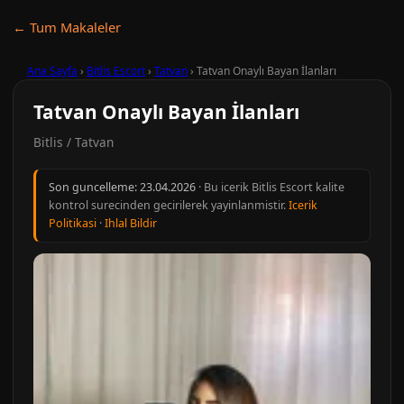
← Tum Makaleler
Ana Sayfa
›
Bitlis Escort
›
Tatvan
›
Tatvan Onaylı Bayan İlanları
Tatvan Onaylı Bayan İlanları
Bitlis / Tatvan
Son guncelleme:
23.04.2026
· Bu icerik Bitlis Escort kalite
kontrol surecinden gecirilerek yayinlanmistir.
Icerik
Politikasi
·
Ihlal Bildir