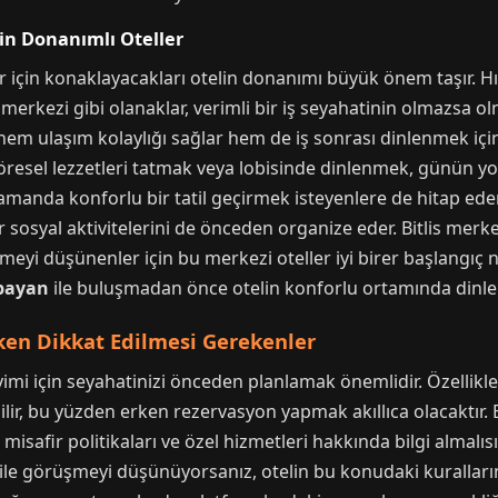
çin Donanımlı Oteller
er için konaklayacakları otelin donanımı büyük önem taşır. Hı
ş merkezi gibi olanaklar, verimli bir iş seyahatinin olmazsa 
hem ulaşım kolaylığı sağlar hem de iş sonrası dinlenmek içi
resel lezzetleri tatmak veya lobisinde dinlenmek, günün yo
 zamanda konforlu bir tatil geçirmek isteyenlere de hitap ed
sosyal aktivitelerini de önceden organize eder. Bitlis merke
lmeyi düşünenler için bu merkezi oteller iyi birer başlangıç no
 bayan
ile buluşmadan önce otelin konforlu ortamında dinlenm
rken Dikkat Edilmesi Gerekenler
yimi için seyahatinizi önceden planlamak önemlidir. Özellik
ir, bu yüzden erken rezervasyon yapmak akıllıca olacaktır. E
 misafir politikaları ve özel hizmetleri hakkında bilgi almalı
ile görüşmeyi düşünüyorsanız, otelin bu konudaki kuralları