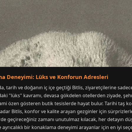
lama Deneyimi: Lüks ve Konforun Adresleri
tarih ve doğanın iç içe geçtiği Bitlis, ziyaretçilerine sade
adaki "lüks" kavramı, devasa gökdelen otellerden ziyade, şeh
i özen gösteren butik tesislerde hayat bulur. Tarihi taş k
r Bitlis, konfor ve kalite arayan gezginler için sürprizler
şehirde geçireceğiniz zamanı unutulmaz kılacak, her detayın
 ayrıcalıklı bir konaklama deneyimi arayanlar için en iyi seç