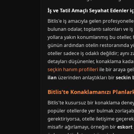
İş ve Tatil Amaçlı Seyahat Edenler i
Bitlis'e iş amacıyla gelen profesyonell
bulunan odalar, toplantı salonları ve i
yollara yakın konumlanmış bu oteller, 
günün ardından otelin restoranında yö
oteller sadece iş odaklı değildir; aynı
detayları düşünenler, konaklama kadar 
seçkin hanım profilleri
ile bir araya ge
ilan
üzerinden anlaştıkları bir
seckin
Bitlis'te Konaklamanızı Planla
Bitlis'te kusursuz bir konaklama dene
popüler otellerde yer bulmak zorlaşabil
gerektiriyorsa, otelle iletişime geçerek
misafir ağırlamayı, örneğin bir
eskort