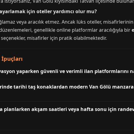
istiyorsanız, Van Gölü kıyısındaki Tatvan ilçesinde bulunan o
ayarlamak için oteller yardımcı olur mu?
lamaz veya aracılık etmez. Ancak lüks oteller, misafirlerini
el düzenlemeleri, genellikle online platformlar aracılığıyla bir
 seçenekler, misafirler için pratik olabilmektedir.
 İpuçları
ervasyon yaparken güvenli ve verimli ilan platformlarını n
lerinde tarihi taş konaklardan modern Van Gölü manzaral
ama planlarken akşam saatleri veya hafta sonu için rand