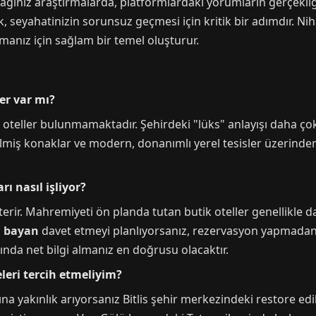
cağınız araştırmalarda, platformlardaki yorumların gerçekl
 seyahatinizin sorunsuz geçmesi için kritik bir adımdır. Niha
manız için sağlam bir temel oluşturur.
ler var mı?
cir oteller bulunmamaktadır. Şehirdeki "lüks" anlayışı daha ç
dilmiş konaklar ve modern, donanımlı yerel tesisler üzerinden 
rı nasıl işliyor?
rir. Mahremiyeti ön planda tutan butik oteller genellikle dah
n bayan
davet etmeyi planlıyorsanız, rezervasyon yapmadan 
ında net bilgi almanız en doğrusu olacaktır.
leri tercih etmeliyim?
na yakınlık arıyorsanız Bitlis şehir merkezindeki restore edil