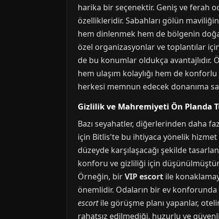
harika bir seçenektir. Geniş ve ferah od
özellikleridir. Sabahları gölün maviliğ
hem dinlenmek hem de bölgenin doğal gü
özel organizasyonlar ve toplantılar içi
de bu konumlar oldukça avantajlıdır. 
hem ulaşım kolaylığı hem de konforlu 
herkesi memnun edecek donanıma sah
Gizlilik ve Mahremiyeti Ön Planda 
Bazı seyahatler, diğerlerinden daha faz
için Bitlis'te bu ihtiyaca yönelik hizm
düzeyde karşılaşacağı şekilde tasarlanmış
konforu ve gizliliği için düşünülmüştür
Örneğin, bir
VIP escort
ile konaklamay
önemlidir. Odaların bir ev konforunda 
escort
ile görüşme planı yapanlar, oteli
rahatsız edilmediği, huzurlu ve güvenl