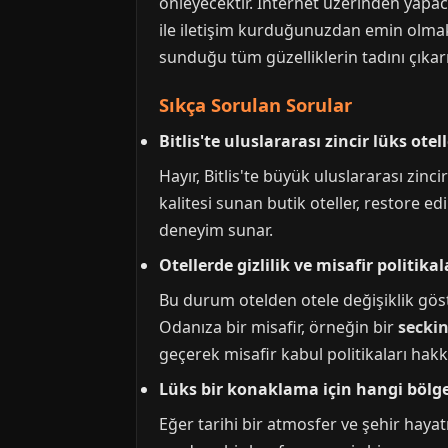
önleyecektir. İnternet üzerinden yapa
ile iletişim kurduğunuzdan emin olmak,
sunduğu tüm güzelliklerin tadını çıkar
Sıkça Sorulan Sorular
Bitlis'te uluslararası zincir lüks otel
Hayır, Bitlis'te büyük uluslararası zin
kalitesi sunan butik oteller, restore e
deneyim sunar.
Otellerde gizlilik ve misafir politikala
Bu durum otelden otele değişiklik göste
Odanıza bir misafir, örneğin bir
secki
geçerek misafir kabul politikaları hakk
Lüks bir konaklama için hangi bölge
Eğer tarihi bir atmosfer ve şehir hayatı