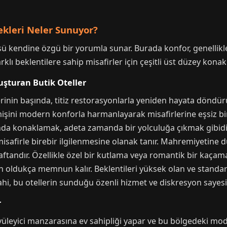
ekleri Neler Sunuyor?
sü kendine özgü bir yorumla sunar. Burada konfor, genellikle 
farklı beklentilere sahip misafirler için çeşitli üst düzey konak
şturan Butik Oteller
erinin başında, titiz restorasyonlarla yeniden hayata döndürü
eçmişini modern konforla harmanlayarak misafirlerine eşsiz bi
nda konaklamak, adeta zamanda bir yolculuğa çıkmak gibidir.
misafirle birebir ilgilenmesine olanak tanır. Mahremiyetine 
 kaftandır. Özellikle özel bir kutlama veya romantik bir kaçam
n oldukça memnun kalır. Beklentileri yüksek olan ve standart
ahi, bu otellerin sunduğu özenli hizmet ve diskresyon sayesin
r
üyüleyici manzarasına ev sahipliği yapar ve bu bölgedeki mod