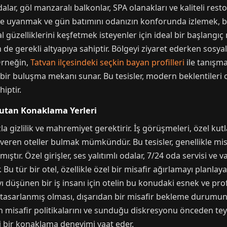
alar, göl manzaralı balkonlar, SPA olanakları ve kaliteli resto
ine uyanmak ve gün batımını odanızın konforunda izlemek, başlı
zelliklerini keşfetmek isteyenler için ideal bir başlangıç n
n de gerekli altyapıya sahiptir. Bölgeyi ziyaret ederken sosya
Örneğin,
Tatvan ilçesindeki seçkin bayan profilleri
ile tanışma
bir buluşma mekanı sunar. Bu tesisler, modern beklentileri 
iptir.
Tutan Konaklama Yerleri
la gizlilik ve mahremiyet gerektirir. İş görüşmeleri, özel kut
et veren oteller bulmak mümkündür. Bu tesisler, genellikle mi
tır. Özel girişler, ses yalıtımlı odalar, 7/24 oda servisi ve va
. Bu tür bir otel, özellikle özel bir misafir ağırlamayı planl
ı düşünen bir iş insanı için otelin bu konudaki esnek ve pr
tasarlanmış olması, dışarıdan bir misafir bekleme durumunu k
n misafir politikalarını ve sunduğu diskresyonu önceden teyit
i bir konaklama deneyimi vaat eder.