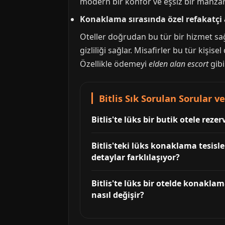
modern bir konfor ve eşsiz bir manzara 
Konaklama sırasında özel refakatçi 
Oteller doğrudan bu tür bir hizmet sağ
gizliliği sağlar. Misafirler bu tür kişis
Özellikle ödemeyi
elden alan escort
gibi
Bitlis Sık Sorulan Sorular ve
Bitlis'te lüks bir butik otele rez
Bitlis'teki lüks konaklama tesis
detaylar farklılaşıyor?
Bitlis'te lüks bir otelde konakl
nasıl değişir?