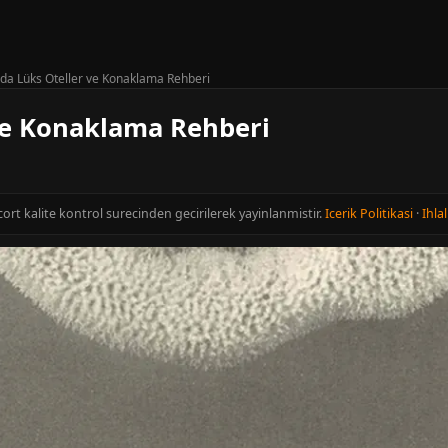
s'da Lüks Oteller ve Konaklama Rehberi
 ve Konaklama Rehberi
Escort kalite kontrol surecinden gecirilerek yayinlanmistir.
Icerik Politikasi
·
Ihlal