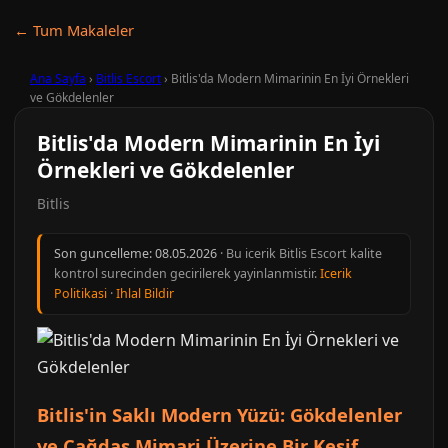
← Tum Makaleler
Ana Sayfa
›
Bitlis Escort
›
Bitlis'da Modern Mimarinin En İyi Örnekleri
ve Gökdelenler
Bitlis'da Modern Mimarinin En İyi
Örnekleri ve Gökdelenler
Bitlis
Son guncelleme:
08.05.2026
· Bu icerik Bitlis Escort kalite
kontrol surecinden gecirilerek yayinlanmistir.
Icerik
Politikasi
·
Ihlal Bildir
Bitlis'in Saklı Modern Yüzü: Gökdelenler
ve Çağdaş Mimari Üzerine Bir Keşif