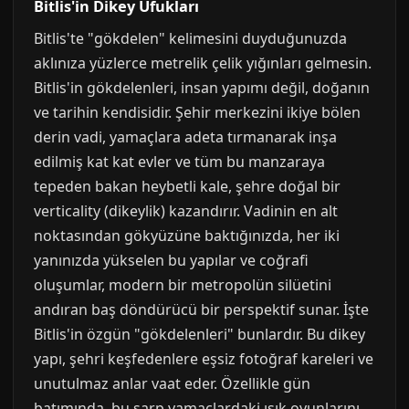
Bitlis'in Dikey Ufukları
Bitlis'te "gökdelen" kelimesini duyduğunuzda
aklınıza yüzlerce metrelik çelik yığınları gelmesin.
Bitlis'in gökdelenleri, insan yapımı değil, doğanın
ve tarihin kendisidir. Şehir merkezini ikiye bölen
derin vadi, yamaçlara adeta tırmanarak inşa
edilmiş kat kat evler ve tüm bu manzaraya
tepeden bakan heybetli kale, şehre doğal bir
verticality (dikeylik) kazandırır. Vadinin en alt
noktasından gökyüzüne baktığınızda, her iki
yanınızda yükselen bu yapılar ve coğrafi
oluşumlar, modern bir metropolün silüetini
andıran baş döndürücü bir perspektif sunar. İşte
Bitlis'in özgün "gökdelenleri" bunlardır. Bu dikey
yapı, şehri keşfedenlere eşsiz fotoğraf kareleri ve
unutulmaz anlar vaat eder. Özellikle gün
batımında, bu sarp yamaçlardaki ışık oyunlarını