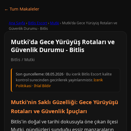
← Tum Makaleler
Ana Sayfa
›
Bitlis Escort
›
Mutki
›
Mutki'da Gece Yürüyüş Rotaları ve
Güvenlik Durumu - Bitlis
Mutki'da Gece Yürüyüş Rotaları ve
Güvenlik Durumu - Bitlis
Bitlis / Mutki
Son guncelleme:
08.05.2026
· Bu icerik Bitlis Escort kalite
kontrol surecinden gecirilerek yayinlanmistir.
Icerik
Politikasi
·
Ihlal Bildir
Mutki'nin Saklı Güzelliği: Gece Yürüyüşü
Rotaları ve Güvenlik İpuçları
Bitlis'in doğal ve tarihi dokusuyla öne çıkan ilçesi
Mutki, gündüzleri sunduğu eşsiz manzaraların