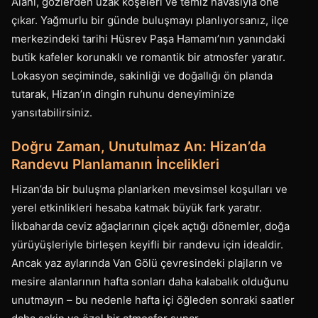
Alanı, gözlerden uzak köşeleri ve temiz havasıyla öne
çıkar. Yağmurlu bir günde buluşmayı planlıyorsanız, ilçe
merkezindeki tarihi Hüsrev Paşa Hamamı’nın yanındaki
butik kafeler korunaklı ve romantik bir atmosfer yaratır.
Lokasyon seçiminde, sakinliği ve doğallığı ön planda
tutarak, Hizan’ın dingin ruhunu deneyiminize
yansıtabilirsiniz.
Doğru Zaman, Unutulmaz An: Hizan’da
Randevu Planlamanın İncelikleri
Hizan’da bir buluşma planlarken mevsimsel koşulları ve
yerel etkinlikleri hesaba katmak büyük fark yaratır.
İlkbaharda ceviz ağaçlarının çiçek açtığı dönemler, doğa
yürüyüşleriyle birleşen keyifli bir randevu için idealdir.
Ancak yaz aylarında Van Gölü çevresindeki plajların ve
mesire alanlarının hafta sonları daha kalabalık olduğunu
unutmayın – bu nedenle hafta içi öğleden sonraki saatler