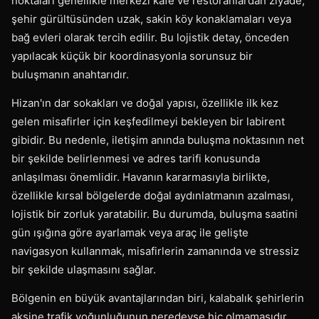
noktaları genellikle merkezi kafe ve restoranlardan ziyade,
şehir gürültüsünden uzak, sakin köy konaklamaları veya
bağ evleri olarak tercih edilir. Bu lojistik detay, önceden
yapılacak küçük bir koordinasyonla sorunsuz bir
buluşmanın anahtarıdır.
Hizan'ın dar sokakları ve doğal yapısı, özellikle ilk kez
gelen misafirler için keşfedilmeyi bekleyen bir labirent
gibidir. Bu nedenle, iletişim anında buluşma noktasının net
bir şekilde belirlenmesi ve adres tarifi konusunda
anlaşılması önemlidir. Havanın kararmasıyla birlikte,
özellikle kırsal bölgelerde doğal aydınlatmanın azalması,
lojistik bir zorluk yaratabilir. Bu durumda, buluşma saatini
gün ışığına göre ayarlamak veya araç ile gelişte
navigasyon kullanmak, misafirlerin zamanında ve stressiz
bir şekilde ulaşmasını sağlar.
Bölgenin en büyük avantajlarından biri, kalabalık şehirlerin
aksine trafik yoğunluğunun neredeyse hiç olmamasıdır.