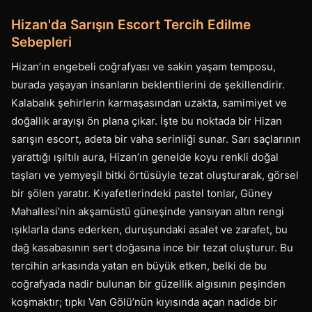
Hizan'da Sarışın Escort Tercih Edilme
Sebepleri
Hizan’ın engebeli coğrafyası ve sakin yaşam temposu,
burada yaşayan insanların beklentilerini de şekillendirir.
Kalabalık şehirlerin karmaşasından uzakta, samimiyet ve
doğallık arayışı ön plana çıkar. İşte bu noktada bir Hizan
sarışın escort, adeta bir vaha serinliği sunar. Sarı saçlarının
yarattığı ışıltılı aura, Hizan’ın genelde koyu renkli doğal
taşları ve yemyeşil bitki örtüsüyle tezat oluşturarak, görsel
bir şölen yaratır. Kıyafetlerindeki pastel tonlar, Güney
Mahallesi’nin akşamüstü güneşinde yansıyan altın rengi
ışıklarla dans ederken, duruşundaki asalet ve zarafet, bu
dağ kasabasının sert doğasına ince bir tezat oluşturur. Bu
tercihin arkasında yatan en büyük etken, belki de bu
coğrafyada nadir bulunan bir güzellik algısının peşinden
koşmaktır; tıpkı Van Gölü’nün kıyısında açan nadide bir