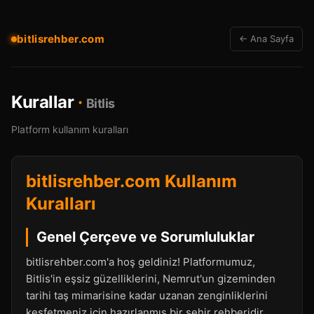
bitlisrehber.com
← Ana Sayfa
Kurallar
·
Bitlis
Platform kullanım kuralları
bitlisrehber.com Kullanım
Kuralları
Genel Çerçeve ve Sorumluluklar
bitlisrehber.com'a hoş geldiniz! Platformumuz,
Bitlis'in eşsiz güzelliklerini, Nemrut'un gizeminden
tarihi taş mimarisine kadar uzanan zenginliklerini
keşfetmeniz için hazırlanmış bir şehir rehberidir.